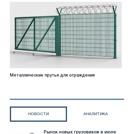
на
сушку
железобетона
Металлические
Металлические прутья для ограждения
прутья
для
ограждения
НОВОСТИ
АНАЛИТИКА
Рынок новых грузовиков в июле
Рынок