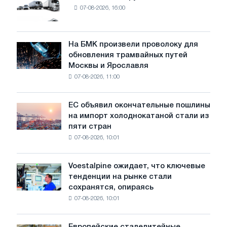
07-08-2026, 16:00
новых
грузовиков
в
июле
На БМК произвели проволоку для
На
обновления трамвайных путей
БМК
Москвы и Ярославля
произвели
07-08-2026, 11:00
проволоку
для
обновления
ЕС объявил окончательные пошлины
ЕС
трамвайных
на импорт холоднокатаной стали из
объявил
путей
пяти стран
окончательные
Москвы
07-08-2026, 10:01
пошлины
и
на
Ярославля
импорт
Voestalpine ожидает, что ключевые
Voestalpine
холоднокатаной
тенденции на рынке стали
ожидает,
стали
сохранятся, опираясь
что
из
07-08-2026, 10:01
ключевые
пяти
тенденции
стран
на
Европейские сталелитейные