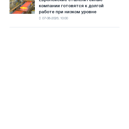
Европейские
рынке
компании готовятся к долгой
сталелитейные
стали
работе при низком уровне
компании
сохранятся,
07-08-2026, 10:00
готовятся
опираясь
к
на
долгой
диверсификацию
работе
при
низком
уровне
воды