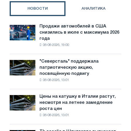
мы
НОВОСТИ
АНАЛИТИКА
воплощаем!
Продажи автомобилей в США
Продажи
снизились в июле с максимума 2026
автомобилей
года
в
06-08-2026, 19:00
США
снизились
в
"Северсталь" поддержала
"Северсталь"
июле
патриотическую акцию,
поддержала
с
посвящённую подвигу
патриотическую
максимума
06-08-2026, 13:01
акцию,
2026
посвящённую
года
подвигу
Цены на катушку в Италии растут,
Цены
советской
несмотря на летнее замедление
на
авиации
роста цен
катушку
в
06-08-2026, 13:01
в
годы
Италии
Великой
растут,
Отечественной