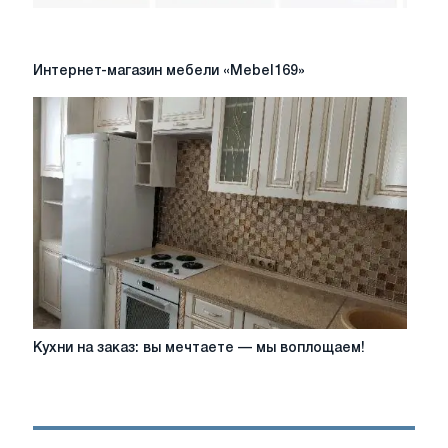
интерьер
Интернет-
Интернет-магазин мебели «Mebel169»
магазин
мебели
«Mebel169»
Кухни
Кухни на заказ: вы мечтаете — мы воплощаем!
на
заказ:
вы
мечтаете
—