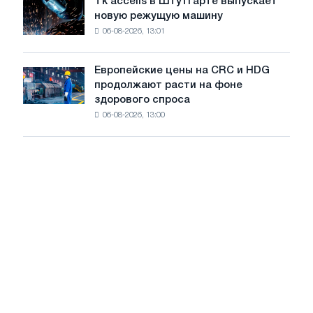
Tk accelis в Штутгарте выпускает
Tk
несмотря
войны
новую режущую машину
accelis
на
06-08-2026, 13:01
в
летнее
Штутгарте
замедление
выпускает
роста
Европейские цены на CRC и HDG
Европейские
новую
цен
продолжают расти на фоне
цены
режущую
здорового спроса
на
машину
06-08-2026, 13:00
CRC
и
HDG
продолжают
расти
на
фоне
здорового
спроса