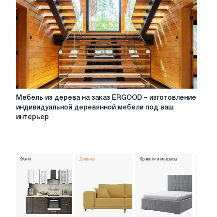
Мебель
Мебель из дерева на заказ ERGOOD – изготовление
из
индивидуальной деревянной мебели под ваш
дерева
интерьер
на
заказ
ERGOOD
–
изготовление
индивидуальной
деревянной
мебели
под
ваш