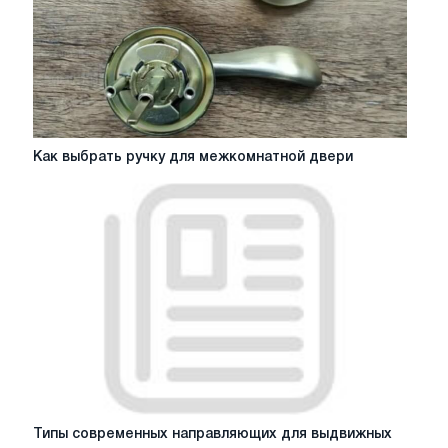
Как
Как выбрать ручку для межкомнатной двери
выбрать
ручку
для
межкомнатной
двери
Типы
Типы современных направляющих для выдвижных
современных