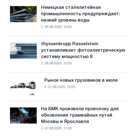
Немецкая сталелитейная
Немецкая
промышленность предупреждает:
сталелитейная
низкий уровень воды
промышленность
08-08-2026, 10:00
предупреждает:
низкий
уровень
thyssenkrupp Rasselstein
thyssenkrupp
воды
устанавливает фотоэлектрическую
Rasselstein
угрожает
систему мощностью 8
устанавливает
безопасности
08-08-2026, 10:00
фотоэлектрическую
поставок
систему
мощностью
Рынок новых грузовиков в июле
Рынок
8
07-08-2026, 16:00
новых
МВт
грузовиков
для
в
достижения
июле
На БМК произвели проволоку для
целей
На
обновления трамвайных путей
обезуглероживания
БМК
Москвы и Ярославля
произвели
07-08-2026, 11:00
проволоку
для