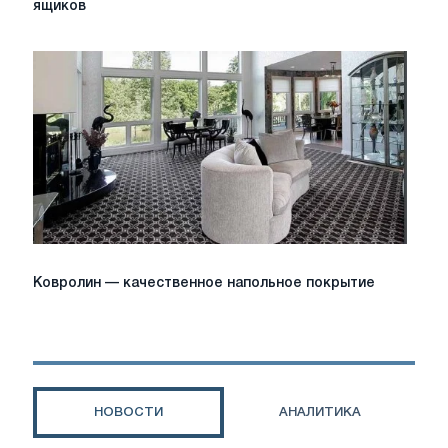
ящиков
направляющих
для
выдвижных
ящиков
Ковролин
Ковролин — качественное напольное покрытие
—
качественное
напольное
покрытие
НОВОСТИ
АНАЛИТИКА