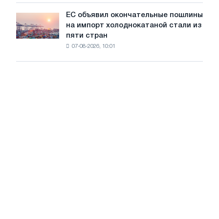
обновления
ЕС объявил окончательные пошлины
ЕС
трамвайных
на импорт холоднокатаной стали из
объявил
путей
пяти стран
окончательные
Москвы
07-08-2026, 10:01
пошлины
и
на
Ярославля
импорт
холоднокатаной
стали
из
пяти
стран