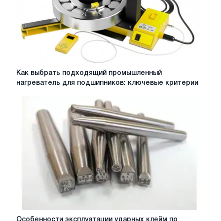
Как
Как выбрать подходящий промышленный
выбрать
нагреватель для подшипников: ключевые критерии
подходящий
промышленный
нагреватель
для
подшипников:
ключевые
критерии
Особенности
Особенности эксплуатации ударных клейм по