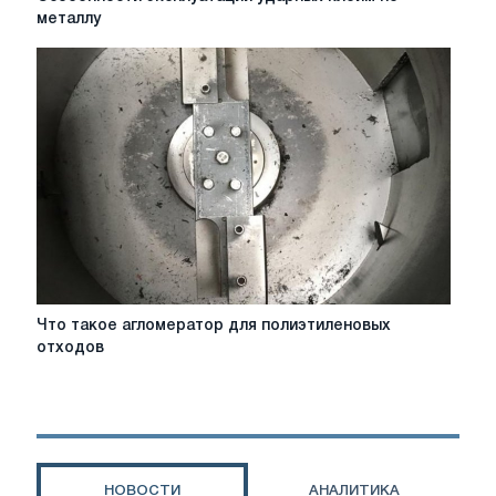
эксплуатации
металлу
ударных
клейм
по
металлу
Что
Что такое агломератор для полиэтиленовых
такое
отходов
агломератор
для
полиэтиленовых
отходов
НОВОСТИ
АНАЛИТИКА