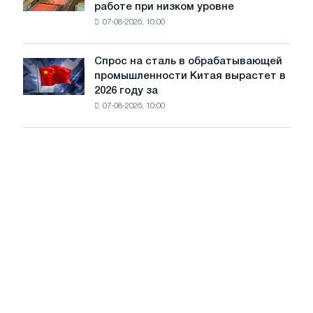
стали
работе при низком уровне
компании
сохранятся,
07-08-2026, 10:00
готовятся
опираясь
к
на
долгой
диверсификацию
Спрос на сталь в обрабатывающей
Спрос
работе
промышленности Китая вырастет в
на
при
2026 году за
сталь
низком
07-08-2026, 10:00
в
уровне
обрабатывающей
воды
промышленности
Китая
вырастет
в
2026
году
за
счет
экспорта