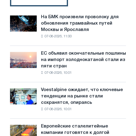
На БМК произвели проволоку для
На
обновления трамвайных путей
БМК
Москвы и Ярославля
произвели
07-08-2026, 11:00
проволоку
для
обновления
ЕС объявил окончательные пошлины
ЕС
трамвайных
на импорт холоднокатаной стали из
объявил
путей
пяти стран
окончательные
Москвы
07-08-2026, 10:01
пошлины
и
на
Ярославля
импорт
Voestalpine ожидает, что ключевые
Voestalpine
холоднокатаной
тенденции на рынке стали
ожидает,
стали
сохранятся, опираясь
что
из
07-08-2026, 10:01
ключевые
пяти
тенденции
стран
на
Европейские сталелитейные
Европейские
рынке
компании готовятся к долгой
сталелитейные