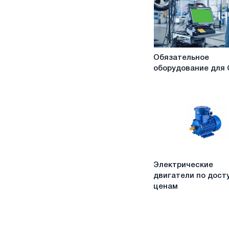
Обязательное
Обязательное
оборудование
оборудование для
для
СТО
Электрические
Электрические
двигатели
двигатели по дост
по
ценам
доступным
ценам