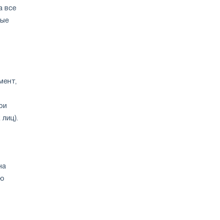
а все
ные
мент,
ри
лиц).
на
сю