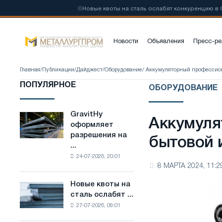
ой стали на
📰
Новые квоты на сталь ослабят конкуренцию в Соед
Новости
Объявления
Пресс-ре
Главная
/
Публикации
/
Дайджест
/
Оборудование
/ Аккумуляторный профессио
ПОПУЛЯРНОЕ
ОБОРУДОВАНИЕ
GravitHy
GravitHy
Аккумуля
оформляет
оформляет
разрешения на
разрешения
бытовой 
...
на
24-07-2026, 20:01
строительство
8 МАРТА 2024, 11:2
завода
по
Новые квоты на
Новые
производству
сталь ослабят ...
квоты
низкоуглеродистой
27-07-2026, 09:01
на
стали
сталь
на