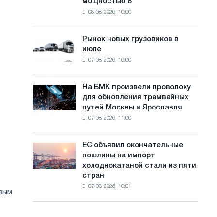
мощностью 8
фотоэлектрическую
с
08-08-2026, 10:00
систему
а
мощностью
8
й
Рынок новых грузовиков в
Рынок
МВт
июле
новых
т
для
07-08-2026, 16:00
грузовиков
достижения
а
в
целей
июле
обезуглероживания
На БМК произвели проволоку
На
для обновления трамвайных
БМК
путей Москвы и Ярославля
произвели
07-08-2026, 11:00
проволоку
для
обновления
ЕС объявил окончательные
ЕС
трамвайных
пошлины на импорт
объявил
путей
холоднокатаной стали из пяти
окончательные
Москвы
стран
пошлины
и
07-08-2026, 10:01
на
Ярославля
овым
импорт
холоднокатаной