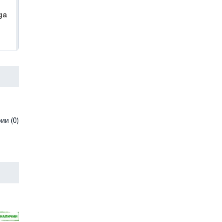
ga
и (0)