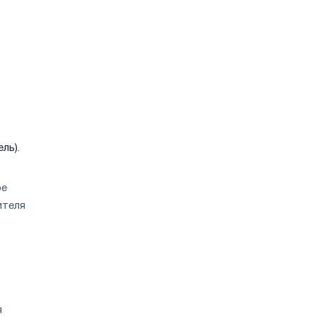
ль).
ое
ителя
я