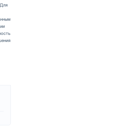
 Для
анным
ции
ность
шения