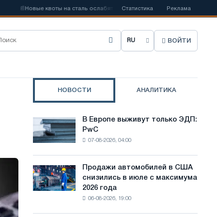
овые квоты на сталь ослабят конкуренцию в Соединенном Королевстве
Статистика
Реклама
ВОЙТИ
В
ы
б
НОВОСТИ
АНАЛИТИКА
р
а
В Европе выживут только ЭДП:
В
т
PwC
Европе
07-08-2026, 04:00
выживут
ь
только
я
ЭДП:
Продажи автомобилей в США
Продажи
PwC
з
снизились в июле с максимума
автомобилей
2026 года
в
ы
06-08-2026, 19:00
США
к
снизились