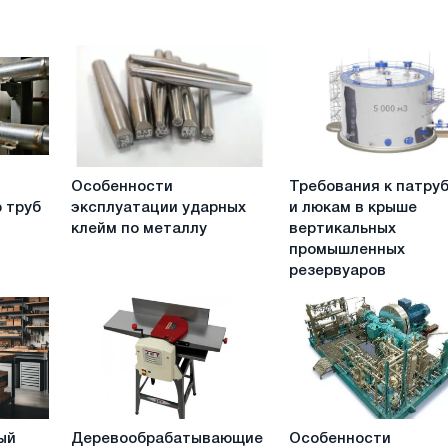
Особенности
Требования
Особенности
Требования к патру
эксплуатации
к
 труб
эксплуатации ударных
и люкам в крыше
ударных
патрубкам
клейм по металлу
вертикальных
клейм
и
промышленных
по
люкам
резервуаров
металлу
в
крыше
вертикальных
промышленных
резервуаров
Деревообрабатывающие
Особенности
ый
Деревообрабатывающие
Особенности