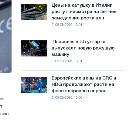
в
с
Цены на катушку в Италии
Цены
июле
растут, несмотря на летнее
на
а
с
замедление роста цен
катушку
максимума
й
06-08-2026, 13:01
в
2026
Италии
т
года
растут,
Tk accelis в Штутгарте
Tk
а
несмотря
выпускает новую режущую
accelis
на
машину
в
летнее
06-08-2026, 13:01
Штутгарте
замедление
выпускает
роста
новую
цен
Европейские цены на CRC и
Европейские
режущую
HDG продолжают расти на
цены
машину
фоне здорового спроса
на
06-08-2026, 13:00
CRC
ем
и
от
HDG
евую
продолжают
расти
на