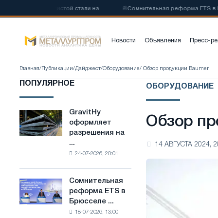
оуглеродистой стали на
📰
Сомнительная реформа ETS в Брюсселе 
Новости
Объявления
Пресс-ре
Главная
/
Публикации
/
Дайджест
/
Оборудование
/ Обзор продукции Baumer
ПОПУЛЯРНОЕ
ОБОРУДОВАНИЕ
GravitHy
GravitHy
Обзор пр
оформляет
оформляет
разрешения на
разрешения
...
14 АВГУСТА 2024, 2
на
24-07-2026, 20:01
строительство
завода
по
Сомнительная
Сомнительная
производству
реформа ETS в
реформа
низкоуглеродистой
Брюсселе ...
ETS
стали
18-07-2026, 13:00
в
на