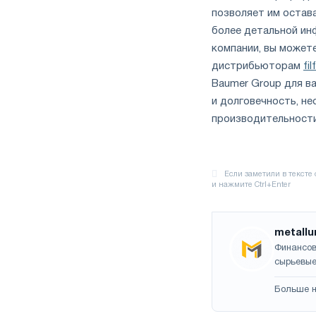
позволяет им остава
более детальной ин
компании, вы может
дистрибьюторам
fi
Baumer Group для в
и долговечность, н
производительности
metallu
Финансов
сырьевые
Больше н