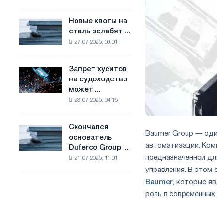
Брюсселе
основе
совмещает
водорода
Новые квоты на
Новые
отраслевые
во
сталь ослабят ...
квоты
ограничения
Франции
27-07-2026, 09:01
на
с
сталь
амбициями
ослабят
по
Запрет хуситов
Запрет
конкуренцию
борьбе
на судоходство
хуситов
в
с
может ...
на
Соединенном
изменением
23-07-2026, 04:16
судоходство
Королевстве
климата
может
нарушить
Скончался
Скончался
импорт
Baumer Group — оди
основатель
основатель
Саудовской
автоматизации. Ком
Duferco Group ...
Duferco
стали
предназначенной дл
21-07-2026, 11:01
Group
управления. В этом
Бруно
Больфо
Baumer
, которые я
роль в современных