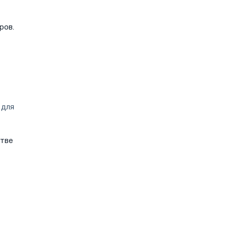
ров.
 для
стве