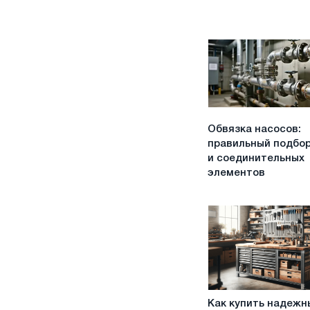
Обвязка
Обвязка насосов:
насосов:
правильный подбор
правильный
и соединительных
подбор
элементов
труб
и
соединительных
элементов
Как
Как купить надежн