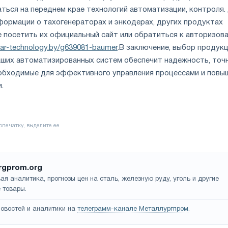
ться на переднем крае технологий автоматизации, контроля.
формации о тахогенераторах и энкодерах, других продуктах
е посетить их официальный сайт или обратиться к авторизов
lfar-technology.by/g639081-baumer
.
В заключение, выбор продук
аших автоматизированных систем обеспечит надежность, точ
еобходимые для эффективного управления процессами и повы
.
rgprom.org
ая аналитика, прогнозы цен на сталь, железную руду, уголь и другие
 товары.
овостей и аналитики на
телеграмм-канале Металлургпром
.