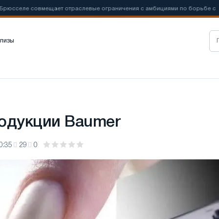
совмещает отраслевые ограничения с амбициями по борьбе с
📰
Н
лизы
одукции Baumer
0:35
29
0