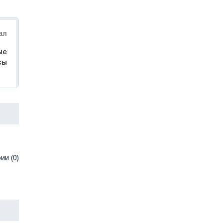
ал
ые
сы
и (0)