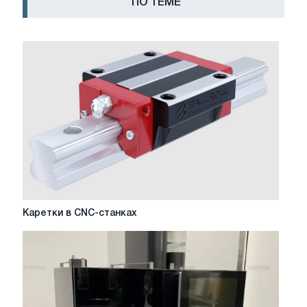
ПО ТЕМЕ
Каретки
Каретки в CNC-станках
в
CNC-
станках