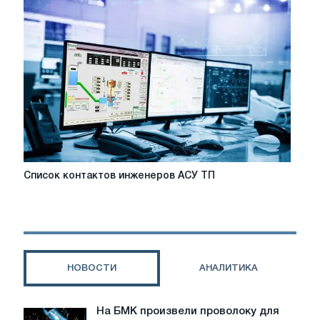
для
лодок
Список
Список контактов инженеров АСУ ТП
контактов
инженеров
АСУ
ТП
НОВОСТИ
АНАЛИТИКА
На БМК произвели проволоку для
На