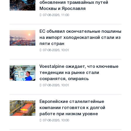
обновления трамвайных путей
БМК
Москвы и Ярославля
произвели
07-08-2026, 11:00
проволоку
для
обновления
ЕС объявил окончательные пошлины
ЕС
трамвайных
на импорт холоднокатаной стали из
объявил
путей
пяти стран
окончательные
Москвы
07-08-2026, 10:01
пошлины
и
на
Ярославля
импорт
Voestalpine ожидает, что ключевые
Voestalpine
холоднокатаной
тенденции на рынке стали
ожидает,
стали
сохранятся, опираясь
что
из
07-08-2026, 10:01
ключевые
пяти
тенденции
стран
на
Европейские сталелитейные
Европейские
рынке
компании готовятся к долгой
сталелитейные
стали
работе при низком уровне
компании
сохранятся,
07-08-2026, 10:00
готовятся
опираясь
к
на