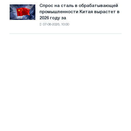
долгой
диверсификацию
Спрос на сталь в обрабатывающей
Спрос
работе
промышленности Китая вырастет в
на
при
2026 году за
сталь
низком
07-08-2026, 10:00
в
уровне
обрабатывающей
воды
промышленности
Китая
вырастет
в
2026
году
за
счет
экспорта