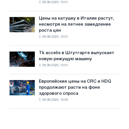
06-08-2026, 13:01
акцию,
2026
посвящённую
года
подвигу
Цены на катушку в Италии растут,
Цены
советской
несмотря на летнее замедление
на
авиации
роста цен
катушку
в
06-08-2026, 13:01
в
годы
Италии
Великой
растут,
Отечественной
Tk accelis в Штутгарте выпускает
Tk
несмотря
войны
новую режущую машину
accelis
на
06-08-2026, 13:01
в
летнее
Штутгарте
замедление
выпускает
роста
Европейские цены на CRC и HDG
Европейские
новую
цен
продолжают расти на фоне
цены
режущую
здорового спроса
на
машину
06-08-2026, 13:00
CRC
и
HDG
продолжают
расти