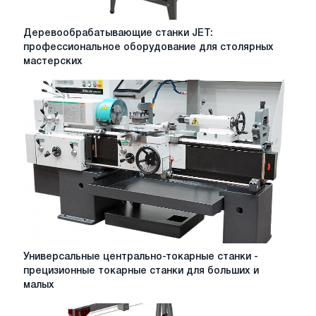
Деревообрабатывающие
Деревообрабатывающие станки JET:
станки
профессиональное оборудование для столярных
JET:
мастерских
профессиональное
оборудование
для
столярных
мастерских
Универсальные
Универсальные центрально-токарные станки -
центрально-
прецизионные токарные станки для больших и
токарные
малых
станки
-