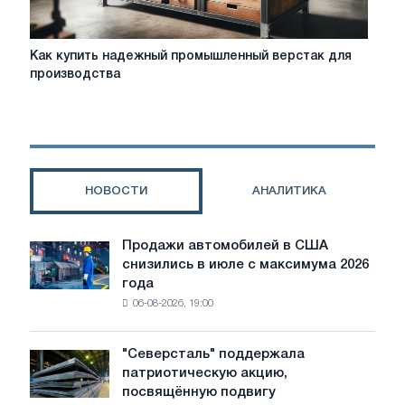
Как
Как купить надежный промышленный верстак для
купить
производства
надежный
промышленный
верстак
для
производства
НОВОСТИ
АНАЛИТИКА
Продажи автомобилей в США
Продажи
снизились в июле с максимума 2026
автомобилей
года
в
06-08-2026, 19:00
США
снизились
в
"Северсталь" поддержала
"Северсталь"
июле
патриотическую акцию,
поддержала
с
посвящённую подвигу
патриотическую
максимума