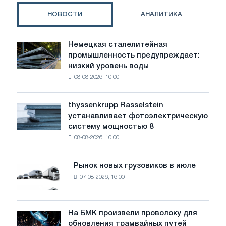
НОВОСТИ
АНАЛИТИКА
Немецкая сталелитейная
Немецкая
промышленность предупреждает:
сталелитейная
низкий уровень воды
промышленность
08-08-2026, 10:00
предупреждает:
низкий
уровень
thyssenkrupp Rasselstein
thyssenkrupp
воды
устанавливает фотоэлектрическую
Rasselstein
угрожает
систему мощностью 8
устанавливает
безопасности
08-08-2026, 10:00
фотоэлектрическую
поставок
систему
мощностью
Рынок новых грузовиков в июле
Рынок
8
07-08-2026, 16:00
новых
МВт
грузовиков
для
в
достижения
июле
На БМК произвели проволоку для
целей
На
обновления трамвайных путей
обезуглероживания