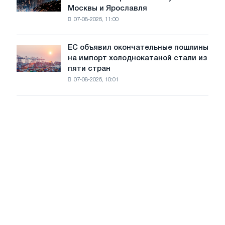
БМК
Москвы и Ярославля
произвели
07-08-2026, 11:00
проволоку
для
обновления
ЕС объявил окончательные пошлины
ЕС
трамвайных
на импорт холоднокатаной стали из
объявил
путей
пяти стран
окончательные
Москвы
07-08-2026, 10:01
пошлины
и
на
Ярославля
импорт
холоднокатаной
стали
из
пяти
стран