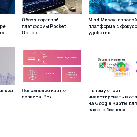
Обзор
Mind
Обзор торговой
Mind Money: европе
торговой
Money:
ире
платформы Pocket
платформа с фокусо
платформы
европейская
ми
Option
удобство
Pocket
платформа
Option
с
фокусом
на
удобство
Пополнение
Почему
знеса
Пополнение карт от
Почему стоит
карт
стоит
сервиса iBox
инвестировать в от
от
инвестировать
на Google Карты дл
сервиса
в
вашего бизнеса
iBox
отзывы
на
Google
Карты