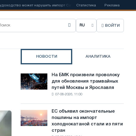
одство может нарушить импорт Саудовской стали
Статистика
📰
Реклама
Испанский Aceri
ВОЙТИ
В
ы
б
НОВОСТИ
АНАЛИТИКА
р
а
На БМК произвели проволоку
На
т
для обновления трамвайных
БМК
путей Москвы и Ярославля
произвели
ь
07-08-2026, 11:00
проволоку
я
для
обновления
з
ЕС объявил окончательные
ЕС
трамвайных
пошлины на импорт
объявил
ы
путей
холоднокатаной стали из пяти
окончательные
Москвы
к
стран
пошлины
и