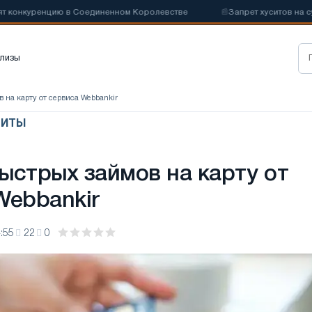
нкуренцию в Соединенном Королевстве
📰
Запрет хуситов на судох
лизы
 на карту от сервиса Webbankir
ДИТЫ
ыстрых займов на карту от
Webbankir
:55
22
0