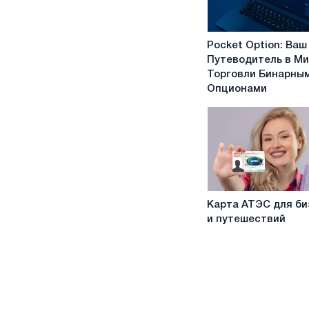
Pocket
Pocket Option: Ваш
Option:
Путеводитель в М
Ваш
Торговли Бинарны
Путеводитель
Опционами
в
Мире
Торговли
Бинарными
Опционами
Карта
Карта АТЭС для би
АТЭС
и путешествий
для
бизнеса
и
путешествий