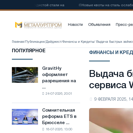
у низкоуглеродистой стали на
📰
Новые квоты на сталь ослабят ко
Новости
Объявления
Пресс-ре
Главная
/
Публикации
/
Дайджест
/
Финансы и Кредиты
/ Выдача быстрых займов
ПОПУЛЯРНОЕ
ФИНАНСЫ И КРЕ
GravitHy
GravitHy
Выдача б
оформляет
оформляет
разрешения на
разрешения
сервиса 
...
на
24-07-2026, 20:01
строительство
9 ФЕВРАЛЯ 2025, 14
завода
по
Сомнительная
Сомнительная
производству
реформа ETS в
реформа
низкоуглеродистой
Брюсселе ...
ETS
стали
18-07-2026, 13:00
в
на