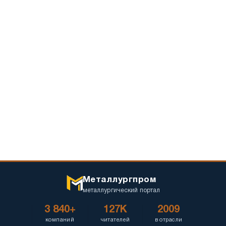
для
вашего
бизнеса
Металлургпром
металлургический портал
3 840+
127K
2009
компаний
читателей
в отрасли