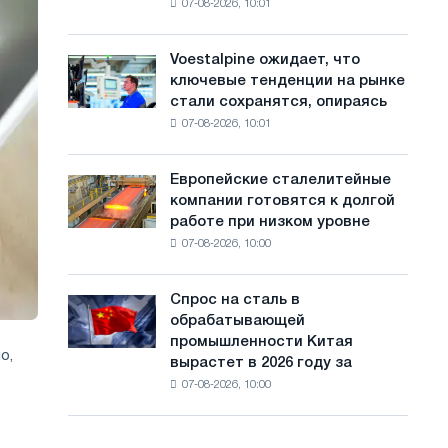
07-08-2026, 10:01
на
с
Ярославля
импорт
а
холоднокатаной
Voestalpine ожидает, что
Voestalpine
стали
й
ключевые тенденции на рынке
ожидает,
из
стали сохранятся, опираясь
что
т
пяти
07-08-2026, 10:01
ключевые
стран
а
тенденции
на
Европейские сталелитейные
Европейские
рынке
компании готовятся к долгой
сталелитейные
стали
работе при низком уровне
компании
сохранятся,
07-08-2026, 10:00
готовятся
опираясь
к
на
долгой
диверсификацию
Спрос на сталь в
Спрос
работе
обрабатывающей
на
при
промышленности Китая
сталь
низком
о,
вырастет в 2026 году за
в
уровне
07-08-2026, 10:00
обрабатывающей
воды
промышленности
Китая