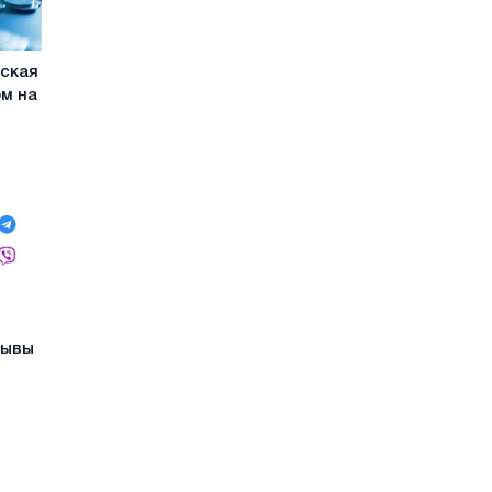
йская
м на
зывы
я