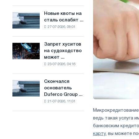
Брюсселе
основе
совмещает
водорода
Новые квоты на
Новые
отраслевые
во
сталь ослабят ...
квоты
ограничения
Франции
27-07-2026, 09:01
на
с
сталь
амбициями
ослабят
по
Запрет хуситов
Запрет
конкуренцию
борьбе
на судоходство
хуситов
в
с
может ...
на
Соединенном
изменением
23-07-2026, 04:16
судоходство
Королевстве
климата
может
нарушить
Скончался
Скончался
импорт
основатель
основатель
Саудовской
Duferco Group ...
Duferco
стали
21-07-2026, 11:01
Group
Бруно
Микрокредитование 
Больфо
ведь такая услуга 
банковским кредит
карту
, вы можете п