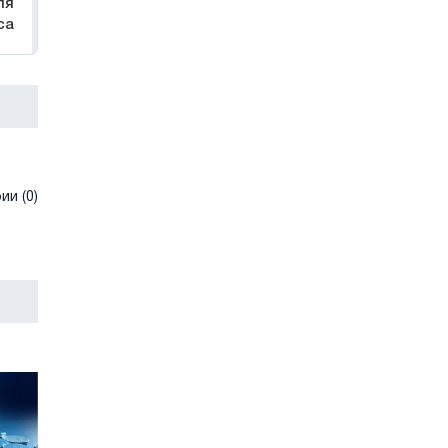
ля
са
и (0)