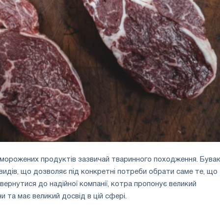
я морожених продуктів зазвичай тваринного походження. Бува
видів, що дозволяє під конкретні потреби обрати саме те, що
звернутися до надійної компанії, котра пропонує великий
ни та має великий досвід в цій сфері.