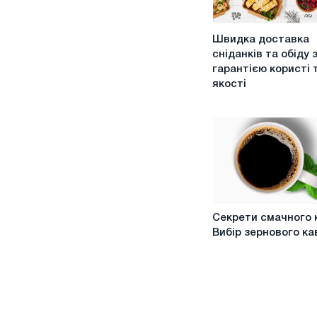
Швидка
Швидка доставка
доставка
сніданків та обіду 
сніданків
гарантією користі 
та
якості
обіду
з
гарантією
користі
та
якості
Секрети
Секрети смачного 
смачного
Вибір зернового ка
кави:
Вибір
зернового
кави