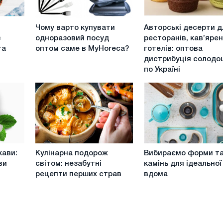
Чому
Авторські
Чому варто купувати
Авторські десерти д
варто
десерти
з
одноразовий посуд
ресторанів, кав’ярен
купувати
для
та
оптом саме в MyHoreca?
готелів: оптова
одноразовий
ресторанів,
дистрибуція солодо
посуд
кав’ярень
по Україні
оптом
та
саме
готелів:
в
оптова
MyHoreca?
дистрибуція
солодощів
по
Україні
Кулінарна
Вибираємо
кави:
Кулінарна подорож
Вибираємо форми т
подорож
форми
ви
світом: незабутні
камінь для ідеальної 
світом:
та
рецепти перших страв
вдома
незабутні
камінь
рецепти
для
перших
ідеальної
страв
піці
вдома