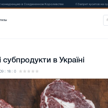
куренцию в Соединенном Королевстве
📰
Запрет хуситов на судохо
лизы
 субпродукти в Україні
:09
18
0