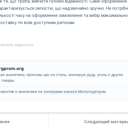
е те, що треба, вивчити головні відмінності. Саме оформлення
рактеризується легкістю, що надзвичайно зручно. Не потріб
ількості часу на оформлення замовлення та вибір максимально
ставку по всім доступним регіонам.
rgprom.org
ая аналитика, прогнозы цен на сталь, железную руду, уголь и другие
 товары.
овостей и аналитики на
телеграмм-канале Металлургпром
.
анее
Следующий матери