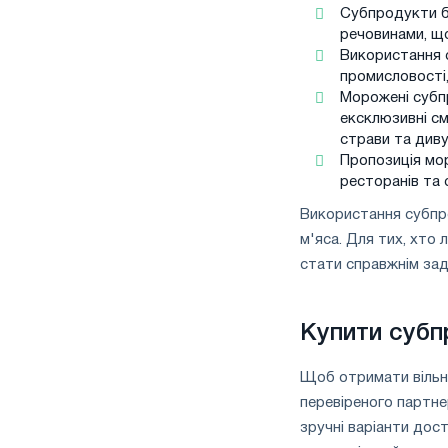
Субпродукти ба
речовинами, щ
Використання 
промисловості,
Морожені субп
ексклюзивні с
страви та див
Пропозиція мо
ресторанів та с
Використання субпро
м'яса. Для тих, хто
стати справжнім зад
Купити субп
Щоб отримати вільн
перевіреного партнер
зручні варіанти дост