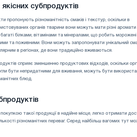
 якісних субпродуктів
и пропонують різноманітність смаків і текстур, оскільки в
ристовуваних органів тварини вони можуть мати різні аромати
багаті білками, вітамінами та мінералами, що робить морожені
ими та поживними. Вони можуть запропонувати унікальний сма
лярним в регіонах, де вони традиційно вживаються.
дуктів сприяє зменшенню продуктових відходів, оскільки ор
могли бути непридатними для вживання, можуть бути використа
манітних блюд.
бпродуктів
покупкою такої продукції в надійне місце, легко отримати до
ількості різноманітних переваг. Серед найбільш вагомих тут м