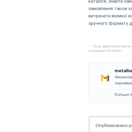
каталозі, знайти сам
замовлення також ха
витрачати великої к
зручного формату до
metallu
Финансов
сырьевые
Больше н
Навигация
Опубликовано р