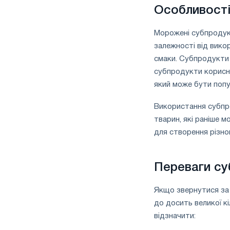
Особливості
Морожені субпродукт
залежності від вико
смаки. Субпродукти 
субпродукти корисн
який може бути попу
Використання субпро
тварин, які раніше 
для створення різно
Переваги су
Якщо звернутися за 
до досить великої к
відзначити: