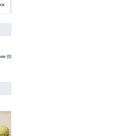
ka
и (0)