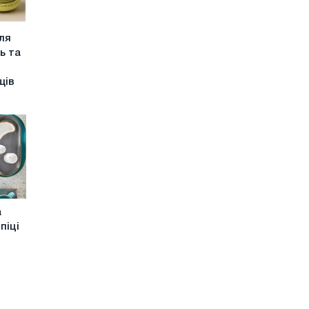
ля
ь та
щів
а
піці