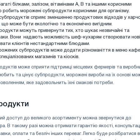
гаті білками, залізом, вітамінами A, B та іншими корисними
о робить морожені субпродукти корисними для організму.
субпродуктів сприяє зменшенню продуктових відходів у харчо
 що може бути екологічно та економічно вигідним.
родукти можуть привернути тих, хто шукає незвичайні та
маки. Вони надають можливість шеф-кухарям створювати нов
увати клієнтів нестандартними блюдами.
рожених субпродуктів може додати різноманіття в меню кафе
пеціалізованих магазинів та кіосків.
дуктів може сприяти підтримці місцевих фермерів та виробн
 любить та цінує субпродукти, морожені вироби на їх основі мо
оволенням, яке задовольнить їхні смакові потреби.
родукти
ий доступ до великого асортименту можна звернутися до
а. В такому разі можна отримати гарантію якості, консультаці
авки, оплати та безліч інших переваг. Легко буде розібратися в