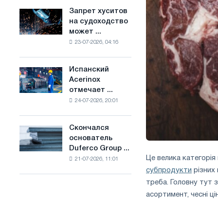
ослабят
основе
Запрет хуситов
Запрет
конкуренцию
водорода
на судоходство
хуситов
в
во
может ...
на
Соединенном
Франции
23-07-2026, 04:16
судоходство
Королевстве
может
нарушить
Испанский
Испанский
импорт
Acerinox
Acerinox
Саудовской
отмечает ...
отмечает
стали
24-07-2026, 20:01
положительную
динамику
во
Скончался
Скончался
втором
основатель
основатель
полугодии
Duferco Group ...
Duferco
по
Це велика категорі
21-07-2026, 11:01
Group
торговым
субпродукти
різних 
Бруно
мерам
Больфо
треба. Головну тут 
и
поддержке
асортимент, чесні ці
CBAM