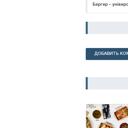
Бергер – універ
ДОБАВИТЬ КО