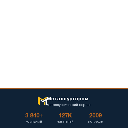
Металлургпром
металлургический портал
3 840+
127K
2009
компаний
читателей
в отрасли