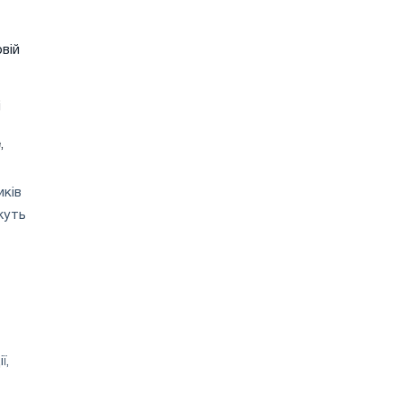
вій
і
,
иків
жуть
ї,