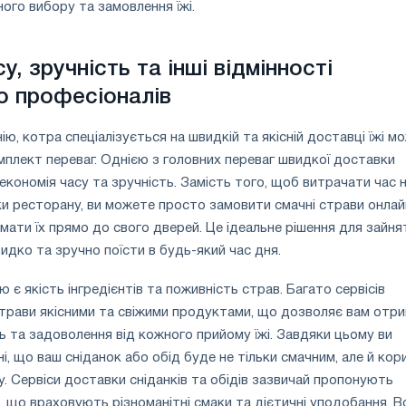
ного вибору та замовлення їжі.
у, зручність та інші відмінності
о професіоналів
ю, котра спеціалізується на швидкій та якісній доставці їжі м
плект переваг. Однією з головних переваг швидкої доставки
є економія часу та зручність. Замість того, щоб витрачати час 
и ресторану, ви можете просто замовити смачні страви онлай
мати їх прямо до свого дверей. Це ідеальне рішення для зайня
идко та зручно поїсти в будь-який час дня.
є якість інгредієнтів та поживність страв. Багато сервісів
трави якісними та свіжими продуктами, що дозволяє вам отр
 та задоволення від кожного прийому їжі. Завдяки цьому ви
і, що ваш сніданок або обід буде не тільки смачним, але й кор
у. Сервіси доставки сніданків та обідів зазвичай пропонують
, що враховують різноманітні смаки та дієтичні уподобання. В