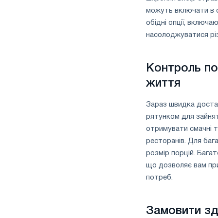
можуть включати в се
обідні опції, включа
насолоджуватися рі
Контроль по
життя
Зараз швидка достав
рятунком для зайнят
отримувати смачні т
ресторанів. Для баг
розмір порцій. Бага
що дозволяє вам при
потреб.
Замовити зд