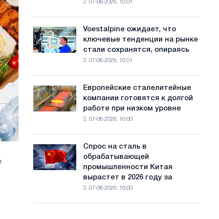
07-08-2026, 10:01
на
с
Ярославля
импорт
а
холоднокатаной
Voestalpine ожидает, что
Voestalpine
стали
й
ключевые тенденции на рынке
ожидает,
из
стали сохранятся, опираясь
что
т
пяти
07-08-2026, 10:01
ключевые
стран
а
тенденции
на
Европейские сталелитейные
Европейские
рынке
компании готовятся к долгой
сталелитейные
стали
работе при низком уровне
компании
сохранятся,
07-08-2026, 10:00
готовятся
опираясь
к
на
долгой
диверсификацию
Спрос на сталь в
Спрос
работе
обрабатывающей
на
е
при
промышленности Китая
сталь
низком
вырастет в 2026 году за
в
уровне
07-08-2026, 10:00
обрабатывающей
воды
промышленности
Китая