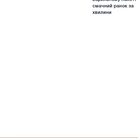
у
смачний ранок за
варильному
хвилини
пакеті
–
смачний
ранок
за
хвилини