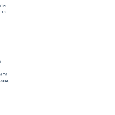
ітні
 та
м
й та
рави,