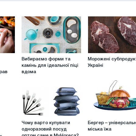
Вибираємо
Морожені
Вибираємо форми та
Морожені субпродук
форми
субпродукти
камінь для ідеальної піці
Україні
та
в
рав
вдома
камінь
Україні
для
ідеальної
піці
вдома
Чому
Бергер
Чому варто купувати
Бергер – універсаль
варто
–
одноразовий посуд
міська їжа
купувати
універсальна
–
оптом саме в MyHoreca?