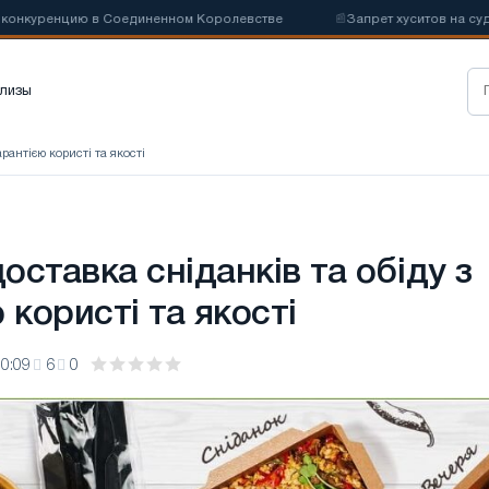
куренцию в Соединенном Королевстве
📰
Запрет хуситов на судоход
лизы
арантією користі та якості
ставка сніданків та обіду з
 користі та якості
0:09
6
0