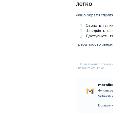
легко
Якщо обрати справжн
Свіжість та які
Швидкість та з
Доступність та
Треба просто зверну
metallu
Финансов
сырьевые
Больше н