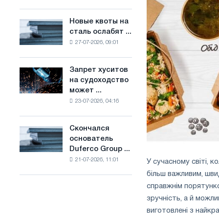
Брюсселе
основе
совмещает
водорода
Новые квоты на
Новые
отраслевые
во
сталь ослабят ...
квоты
ограничения
Франции
27-07-2026, 09:01
на
с
сталь
амбициями
ослабят
по
Запрет хуситов
Запрет
конкуренцию
борьбе
на судоходство
хуситов
в
с
может ...
на
Соединенном
изменением
23-07-2026, 04:16
судоходство
Королевстве
климата
может
нарушить
Скончался
Скончался
импорт
основатель
основатель
Саудовской
Duferco Group ...
Duferco
стали
21-07-2026, 11:01
У сучасному світі, к
Group
Бруно
більш важливим, швид
Больфо
справжнім порятунко
зручність, а й можл
виготовлені з найкра