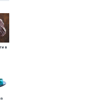
ти в
на