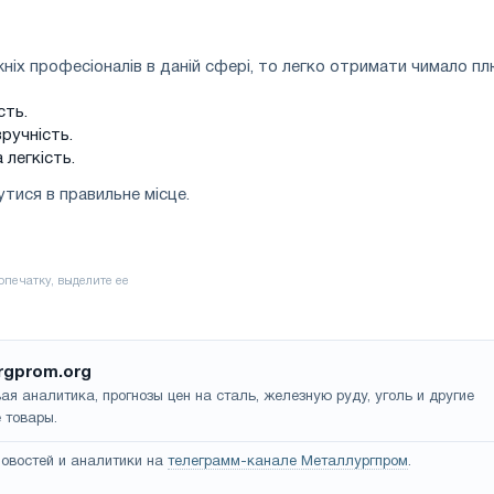
іх професіоналів в даній сфері, то легко отримати чимало плю
сть.
ручність.
 легкість.
тися в правильне місце.
rgprom.org
ая аналитика, прогнозы цен на сталь, железную руду, уголь и другие
 товары.
овостей и аналитики на
телеграмм-канале Металлургпром
.