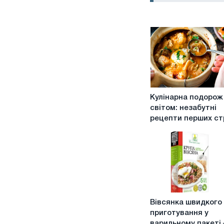
Кулінарна
Кулінарна подорож
подорож
світом: незабутні
світом:
рецепти перших ст
незабутні
рецепти
перших
страв
Вівсянка
Вівсянка швидкого
швидкого
приготування у
приготування
варильному пакеті 