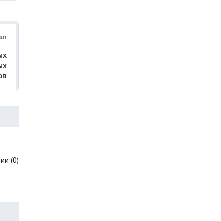
ал
ых
ых
ов
и (0)