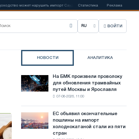
ство может нарушить импорт Саудовской стали
Статистика
📰
Испанский Acerin
Реклама
ВОЙТИ
В
ы
б
НОВОСТИ
АНАЛИТИКА
р
а
На БМК произвели проволоку
На
т
для обновления трамвайных
БМК
путей Москвы и Ярославля
произвели
ь
07-08-2026, 11:00
проволоку
я
для
обновления
з
ЕС объявил окончательные
ЕС
трамвайных
пошлины на импорт
объявил
ы
путей
холоднокатаной стали из пяти
окончательные
Москвы
к
стран
пошлины
и