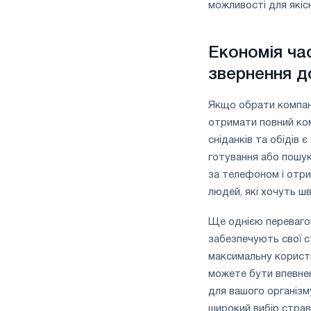
можливості для якіс
Економія час
звернення д
Якщо обрати компані
отримати повний ком
сніданків та обідів 
готування або пошук
за телефоном і отри
людей, які хочуть шв
Ще однією перевагою 
забезпечують свої с
максимальну користь
можете бути впевнен
для вашого організм
широкий вибір страв