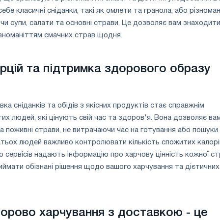
бе класичні сніданки, такі як омлети та гранола, або різноман
ючи супи, салати та основні страви. Це дозволяє вам знаходити
зноманіттям смачних страв щодня.
рцій та підтримка здорового образу
ка сніданків та обідів з якісних продуктів стає справжнім
их людей, які цінують свій час та здоров'я. Вона дозволяє ва
а поживні страви, не витрачаючи час на готування або пошуки
атьох людей важливо контролювати кількість спожитих калорі
то сервісів надають інформацію про харчову цінність кожної ст
ймати обізнані рішення щодо вашого харчування та дієтичних
орово харчування з доставкою - це