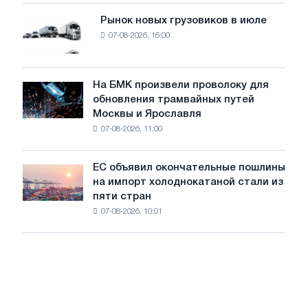
мощностью
Рынок новых грузовиков в июле
Рынок
8
07-08-2026, 16:00
новых
МВт
грузовиков
для
в
достижения
июле
На БМК произвели проволоку для
целей
На
обновления трамвайных путей
обезуглероживания
БМК
Москвы и Ярославля
произвели
07-08-2026, 11:00
проволоку
для
обновления
ЕС объявил окончательные пошлины
ЕС
трамвайных
на импорт холоднокатаной стали из
объявил
путей
пяти стран
окончательные
Москвы
07-08-2026, 10:01
пошлины
и
на
Ярославля
импорт
холоднокатаной
стали
из
пяти