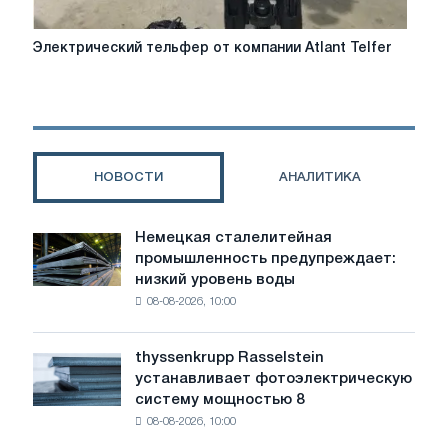
Электрический
Электрический тельфер от компании Atlant Telfer
тельфер
от
компании
Atlant
Telfer
НОВОСТИ
АНАЛИТИКА
Немецкая сталелитейная
Немецкая
промышленность предупреждает:
сталелитейная
низкий уровень воды
промышленность
08-08-2026, 10:00
предупреждает:
низкий
уровень
thyssenkrupp Rasselstein
thyssenkrupp
воды
устанавливает фотоэлектрическую
Rasselstein
угрожает
систему мощностью 8
устанавливает
безопасности
08-08-2026, 10:00
фотоэлектрическую
поставок
систему