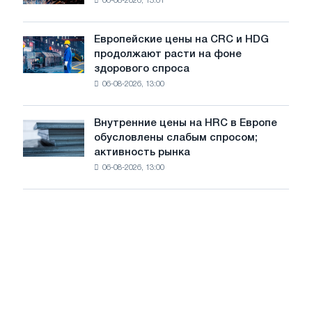
06-08-2026, 13:01
в
летнее
Штутгарте
замедление
выпускает
роста
Европейские цены на CRC и HDG
Европейские
новую
цен
продолжают расти на фоне
цены
режущую
здорового спроса
на
машину
06-08-2026, 13:00
CRC
и
HDG
Внутренние цены на HRC в Европе
Внутренние
продолжают
обусловлены слабым спросом;
цены
расти
активность рынка
на
на
06-08-2026, 13:00
HRC
фоне
в
здорового
Европе
спроса
обусловлены
слабым
спросом;
активность
рынка
замедляется
на