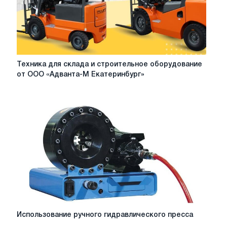
Техника
Техника для склада и строительное оборудование
для
от ООО «Адванта-М Екатеринбург»
склада
и
строительное
оборудование
от
ООО
«Адванта-
М
Екатеринбург»
Использование
Использование ручного гидравлического пресса
ручного