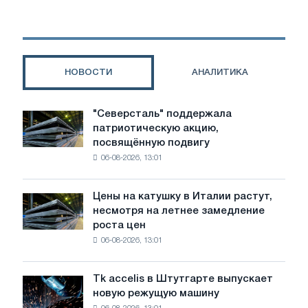
гидравлического
пресса
НОВОСТИ
АНАЛИТИКА
"Северсталь" поддержала
"Северсталь"
патриотическую акцию,
поддержала
посвящённую подвигу
патриотическую
06-08-2026, 13:01
акцию,
посвящённую
подвигу
Цены на катушку в Италии растут,
Цены
советской
несмотря на летнее замедление
на
авиации
роста цен
катушку
в
06-08-2026, 13:01
в
годы
Италии
Великой
растут,
Отечественной
Tk accelis в Штутгарте выпускает
Tk
несмотря
войны
новую режущую машину
accelis
на