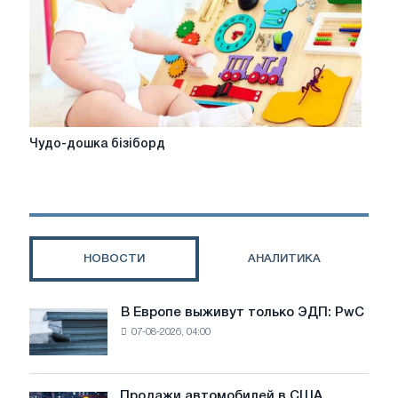
Чудо-
Чудо-дошка бізіборд
дошка
бізіборд
НОВОСТИ
АНАЛИТИКА
В Европе выживут только ЭДП: PwC
В
07-08-2026, 04:00
Европе
выживут
только
ЭДП:
Продажи автомобилей в США