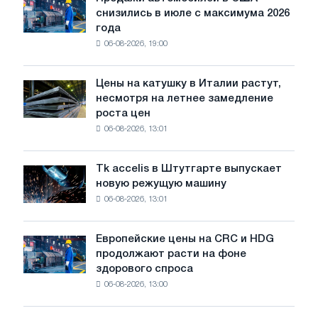
Продажи
PwC
снизились в июле с максимума 2026
автомобилей
года
в
06-08-2026, 19:00
США
снизились
в
Цены на катушку в Италии растут,
Цены
июле
несмотря на летнее замедление
на
с
роста цен
катушку
максимума
06-08-2026, 13:01
в
2026
Италии
года
растут,
Tk accelis в Штутгарте выпускает
Tk
несмотря
новую режущую машину
accelis
на
06-08-2026, 13:01
в
летнее
Штутгарте
замедление
выпускает
роста
Европейские цены на CRC и HDG
Европейские
новую
цен
продолжают расти на фоне
цены
режущую
здорового спроса
на
машину
06-08-2026, 13:00
CRC
и
HDG