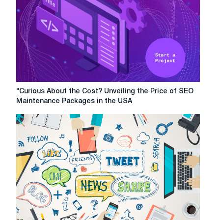
"Curious
"Curious About the Cost? Unveiling the Price of SEO
About
Maintenance Packages in the USA
the
Cost?
Unveiling
the
Price
of
SEO
Maintenance
Packages
in
the