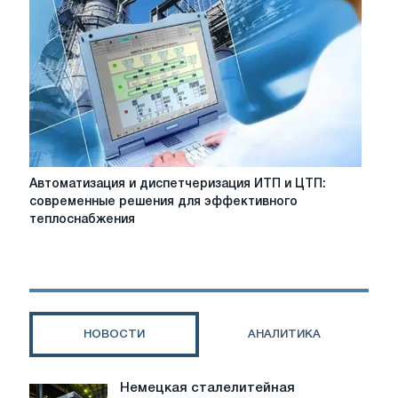
Расширение
возможностей
ваших
Drupal-
сайтов
Автоматизация
Автоматизация и диспетчеризация ИТП и ЦТП:
и
современные решения для эффективного
диспетчеризация
теплоснабжения
ИТП
и
ЦТП:
современные
решения
для
НОВОСТИ
АНАЛИТИКА
эффективного
теплоснабжения
Немецкая сталелитейная
Немецкая