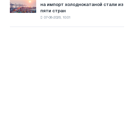
трамвайных
на импорт холоднокатаной стали из
объявил
путей
пяти стран
окончательные
Москвы
07-08-2026, 10:01
пошлины
и
на
Ярославля
импорт
холоднокатаной
стали
из
пяти
стран