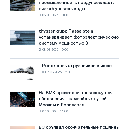
промышленность предупреждает:
сталелитейная
низкий уровень воды
промышленность
08-08-2026, 10:00
предупреждает:
низкий
уровень
thyssenkrupp Rasselstein
thyssenkrupp
воды
устанавливает фотоэлектрическую
Rasselstein
угрожает
систему мощностью 8
устанавливает
безопасности
08-08-2026, 10:00
фотоэлектрическую
поставок
систему
мощностью
Рынок новых грузовиков в июле
Рынок
8
07-08-2026, 16:00
новых
МВт
грузовиков
для
в
достижения
июле
На БМК произвели проволоку для
целей
На
обновления трамвайных путей
обезуглероживания
БМК
Москвы и Ярославля
произвели
07-08-2026, 11:00
проволоку
для
обновления
ЕС объявил окончательные пошлины
ЕС