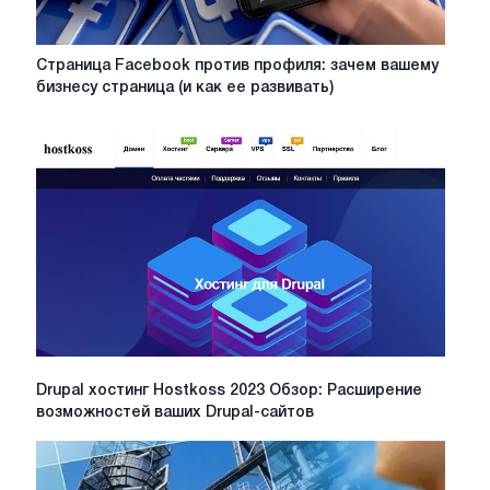
Страница
Страница Facebook против профиля: зачем вашему
Facebook
бизнесу страница (и как ее развивать)
против
профиля:
зачем
вашему
бизнесу
страница
(и
как
ее
развивать)
Drupal
Drupal хостинг Hostkoss 2023 Обзор: Расширение
хостинг
возможностей ваших Drupal-сайтов
Hostkoss
2023
Обзор: