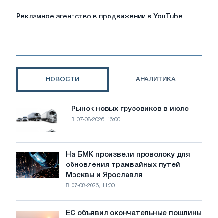
Рекламное
Рекламное агентство в продвижении в YouTube
агентство
в
продвижении
в
YouTube
НОВОСТИ
АНАЛИТИКА
Рынок новых грузовиков в июле
Рынок
07-08-2026, 16:00
новых
грузовиков
в
июле
На БМК произвели проволоку для
На
обновления трамвайных путей
БМК
Москвы и Ярославля
произвели
07-08-2026, 11:00
проволоку
для
обновления
ЕС объявил окончательные пошлины
ЕС