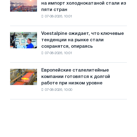
трамвайных
на импорт холоднокатаной стали из
объявил
путей
пяти стран
окончательные
Москвы
07-08-2026, 10:01
пошлины
и
на
Ярославля
импорт
Voestalpine ожидает, что ключевые
Voestalpine
холоднокатаной
тенденции на рынке стали
ожидает,
стали
сохранятся, опираясь
что
из
07-08-2026, 10:01
ключевые
пяти
тенденции
стран
на
Европейские сталелитейные
Европейские
рынке
компании готовятся к долгой
сталелитейные
стали
работе при низком уровне
компании
сохранятся,
07-08-2026, 10:00
готовятся
опираясь
к
на
долгой
диверсификацию
работе
при
низком
уровне
воды