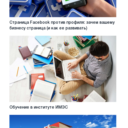
Страница
Страница Facebook против профиля: зачем вашему
Facebook
бизнесу страница (и как ее развивать)
против
профиля:
зачем
вашему
бизнесу
страница
(и
как
ее
развивать)
Обучение
Обучение в институте ИМЭС
в
институте
ИМЭС