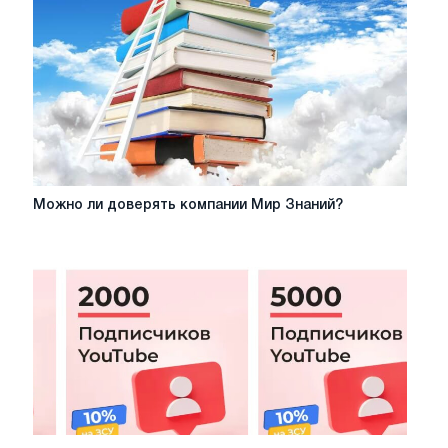
Можно
Можно ли доверять компании Мир Знаний?
ли
доверять
компании
Мир
Знаний?