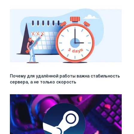
всех
задач
компании:
реально
ли
это?
Почему
Почему для удалённой работы важна стабильность
для
сервера, а не только скорость
удалённой
работы
важна
стабильность
сервера,
а
не
только