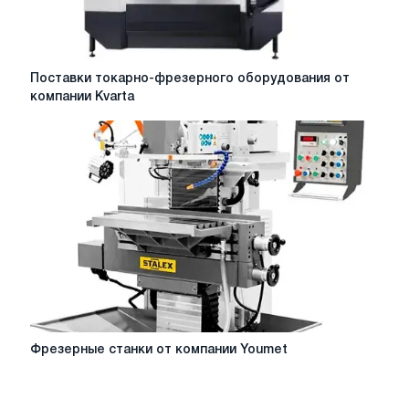
Поставки
Поставки токарно-фрезерного оборудования от
токарно-
компании Kvarta
фрезерного
оборудования
от
компании
Kvarta
Фрезерные
Фрезерные станки от компании Youmet
станки
от
компании