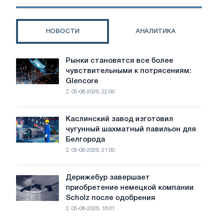
Youmet
НОВОСТИ
АНАЛИТИКА
Рынки становятся все более
Рынки
чувствительными к потрясениям:
становятся
Glencore
все
05-08-2026, 22:00
более
чувствительными
к
Каслинский завод изготовил
Каслинский
потрясениям:
чугунный шахматный павильон для
завод
Glencore
Белгорода
изготовил
05-08-2026, 21:00
чугунный
шахматный
павильон
Дерижебур завершает
Дерижебур
для
приобретение немецкой компании
завершает
Белгорода
Scholz после одобрения
приобретение
05-08-2026, 16:01
немецкой