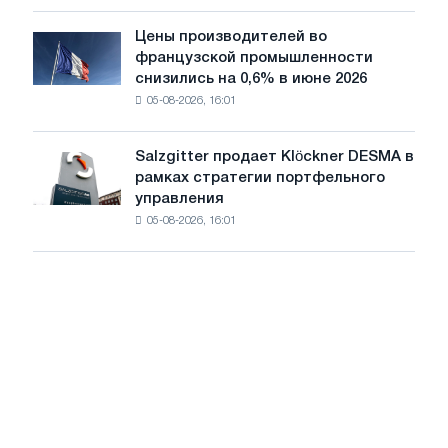
компании
Scholz
Цены производителей во
Цены
после
французской промышленности
производителей
одобрения
снизились на 0,6% в июне 2026
во
Европейской
05-08-2026, 16:01
французской
комиссии
промышленности
снизились
Salzgitter продает Klöckner DESMA в
Salzgitter
на
рамках стратегии портфельного
продает
0,6%
управления
Klöckner
в
05-08-2026, 16:01
DESMA
июне
в
2026
рамках
года
стратегии
по
портфельного
сравнению
управления
с
маем