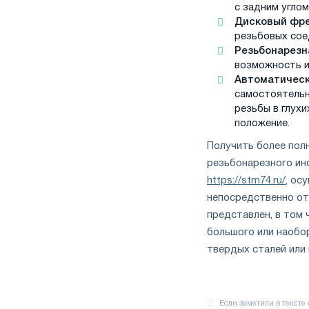
с задним углом
Дисковый фре
резьбовых сое
Резьбонарезн
возможность и
Автоматическ
самостоятельн
резьбы в глух
положение.
Получить более пол
резьбонарезного ин
https://stm74.ru/
, ос
непосредственно от
представлен, в том 
большого или наобо
твердых сталей или 