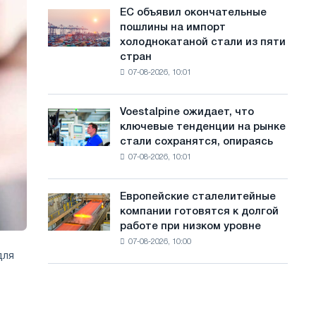
обновления
с
ЕС объявил окончательные
ЕС
трамвайных
пошлины на импорт
объявил
а
путей
холоднокатаной стали из пяти
окончательные
Москвы
й
стран
пошлины
и
07-08-2026, 10:01
на
т
Ярославля
импорт
а
холоднокатаной
Voestalpine ожидает, что
Voestalpine
стали
ключевые тенденции на рынке
ожидает,
из
стали сохранятся, опираясь
что
пяти
07-08-2026, 10:01
ключевые
стран
тенденции
на
Европейские сталелитейные
Европейские
рынке
компании готовятся к долгой
сталелитейные
стали
работе при низком уровне
компании
сохранятся,
07-08-2026, 10:00
готовятся
опираясь
для
к
на
долгой
диверсификацию
работе
при