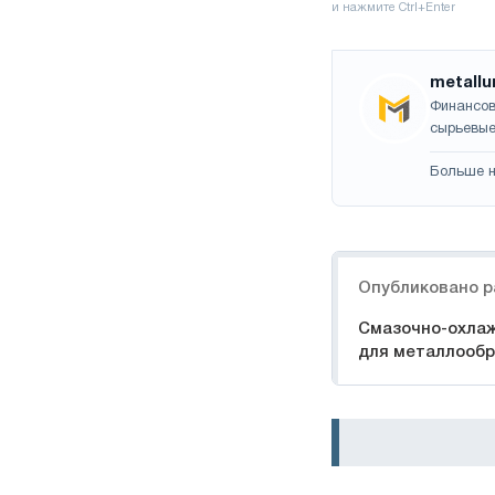
metallu
Финансов
сырьевые
Больше н
Навигация
Опубликовано р
Смазочно-охла
для металлообр