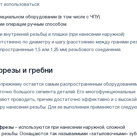
т использоваться:
пециальном оборудовании (в том числе с ЧПУ).
ии операции ручным способом.
и внутренней резьбы) и плашки (при нанесении наружной)
тственно по диаметру и шагу (расстоянию между гранями ре
пространенные 1,5 или 1,25 мм) резьбового соединения.
резы и гребни
-прежнему остается самым распространенным оборудование
точно большого сегмента деталей. Его многофункциональные
яют проводить, причем достаточно эффективно и с высокой
ру нанесения резьбы. Для ее выполнения применяются следу
фрезы
– используются при нанесении наружной, сложной
 резьбы. Оснащаются так называемыми «затыловочными» зу