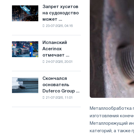
ослабят
основе
Запрет хуситов
Запрет
конкуренцию
водорода
на судоходство
хуситов
в
во
может ...
на
Соединенном
Франции
23-07-2026, 04:16
судоходство
Королевстве
может
нарушить
Испанский
Испанский
импорт
Acerinox
Acerinox
Саудовской
отмечает ...
отмечает
стали
24-07-2026, 20:01
положительную
динамику
во
Скончался
Скончался
втором
основатель
основатель
полугодии
Duferco Group ...
Duferco
по
21-07-2026, 11:01
Group
торговым
Бруно
мерам
Металлообработка п
Больфо
и
изготовления конечн
поддержке
Металлорежущий инс
CBAM
категорий, а также 