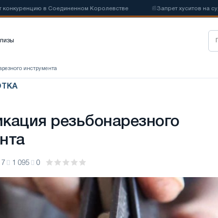
куренцию в Соединенном Королевстве
📰
Запрет хуситов на судохо
лизы
арезного инструмента
ОТКА
кация резьбонарезного
нта
17
1 095
0