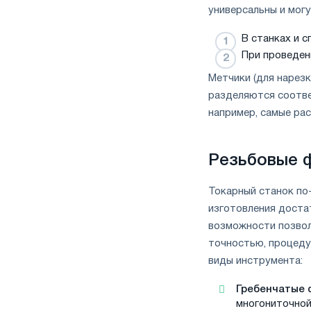
универсальны и могу
В станках и с
При проведен
Метчики (для нарезк
разделяются соотве
например, самые рас
Резьбовые ф
Токарный станок по
изготовления доста
возможности позвол
точностью, процеду
виды инструмента:
Гребенчатые 
многониточной