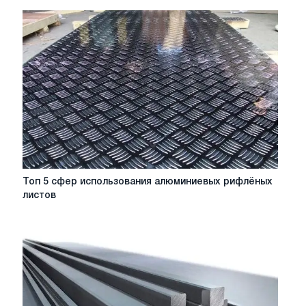
металлопрокат:
всё,
что
нужно
знать
Топ
Топ 5 сфер использования алюминиевых рифлёных
5
листов
сфер
использования
алюминиевых
рифлёных
листов