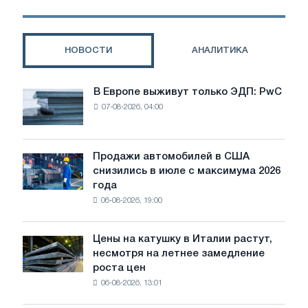
НОВОСТИ
АНАЛИТИКА
В Европе выживут только ЭДП: PwC
В
07-08-2026, 04:00
Европе
выживут
только
ЭДП:
Продажи автомобилей в США
Продажи
PwC
снизились в июле с максимума 2026
автомобилей
года
в
06-08-2026, 19:00
США
снизились
в
Цены на катушку в Италии растут,
Цены
июле
несмотря на летнее замедление
на
с
роста цен
катушку
максимума
06-08-2026, 13:01
в
2026
Италии
года