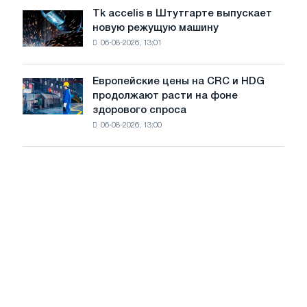
растут,
Tk accelis в Штутгарте выпускает
Tk
несмотря
новую режущую машину
accelis
на
06-08-2026, 13:01
в
летнее
Штутгарте
замедление
выпускает
роста
Европейские цены на CRC и HDG
Европейские
новую
цен
продолжают расти на фоне
цены
режущую
здорового спроса
на
машину
06-08-2026, 13:00
CRC
и
HDG
продолжают
расти
на
фоне
здорового
спроса