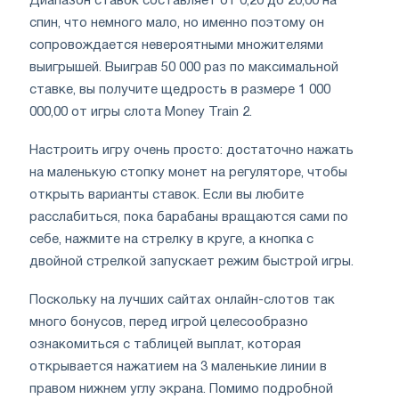
Диапазон ставок составляет от 0,20 до 20,00 на
спин, что немного мало, но именно поэтому он
сопровождается невероятными множителями
выигрышей. Выиграв 50 000 раз по максимальной
ставке, вы получите щедрость в размере 1 000
000,00 от игры слота Money Train 2.
Настроить игру очень просто: достаточно нажать
на маленькую стопку монет на регуляторе, чтобы
открыть варианты ставок. Если вы любите
расслабиться, пока барабаны вращаются сами по
себе, нажмите на стрелку в круге, а кнопка с
двойной стрелкой запускает режим быстрой игры.
Поскольку на лучших сайтах онлайн-слотов так
много бонусов, перед игрой целесообразно
ознакомиться с таблицей выплат, которая
открывается нажатием на 3 маленькие линии в
правом нижнем углу экрана. Помимо подробной