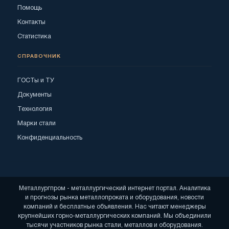
Помощь
Контакты
Статистика
СПРАВОЧНИК
ГОСТы и ТУ
Документы
Технология
Марки стали
Конфиденциальность
Металлургпром - металлургический интернет портал. Аналитика
и прогнозы рынка металлопроката и оборудования, новости
компаний и бесплатные объявления. Нас читают менеджеры
крупнейших горно-металлургических компаний. Мы объединили
тысячи участников рынка стали, металлов и оборудования.