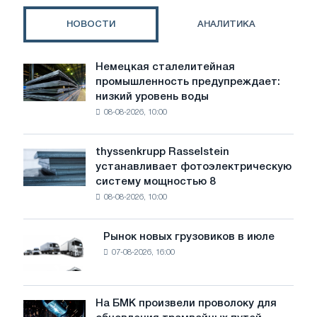
НОВОСТИ
АНАЛИТИКА
Немецкая сталелитейная
Немецкая
промышленность предупреждает:
сталелитейная
низкий уровень воды
промышленность
08-08-2026, 10:00
предупреждает:
низкий
уровень
thyssenkrupp Rasselstein
thyssenkrupp
воды
устанавливает фотоэлектрическую
Rasselstein
угрожает
систему мощностью 8
устанавливает
безопасности
08-08-2026, 10:00
фотоэлектрическую
поставок
систему
мощностью
Рынок новых грузовиков в июле
Рынок
8
07-08-2026, 16:00
новых
МВт
грузовиков
для
в
достижения
июле
На БМК произвели проволоку для
целей
На