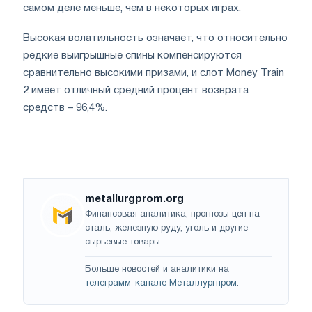
самом деле меньше, чем в некоторых играх.
Высокая волатильность означает, что относительно
редкие выигрышные спины компенсируются
сравнительно высокими призами, и слот Money Train
2 имеет отличный средний процент возврата
средств – 96,4%.
metallurgprom.org
Финансовая аналитика, прогнозы цен на
сталь, железную руду, уголь и другие
сырьевые товары.
Больше новостей и аналитики на
телеграмм-канале Металлургпром
.