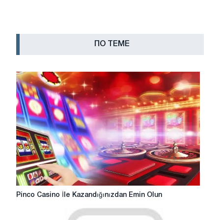
ПО ТЕМЕ
Pinco
Pinco Casino İle Kazandığınızdan Emin Olun
Casino
İle