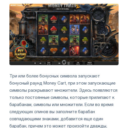
Три или более бонусных символа запускают
бонусный раунд Money Cart, при этом запускающие
символы раскрывают множители. Здесь появляются
только постоянные символы, которые прилипают к
барабанам, символы или множители. Если во время
следующих спинов вы заполните барабан
совпадающими знаками, добавится еще один
барабан, причем это может произойти дважды,