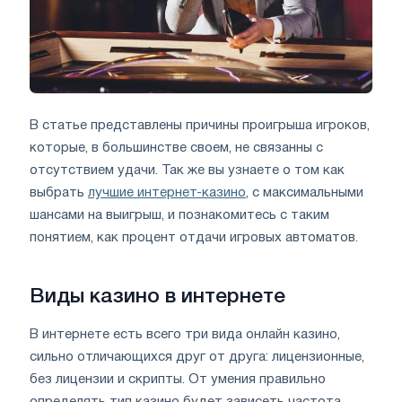
В статье представлены причины проигрыша игроков,
которые, в большинстве своем, не связанны с
отсутствием удачи. Так же вы узнаете о том как
выбрать
лучшие интернет-казино
, с максимальными
шансами на выигрыш, и познакомитесь с таким
понятием, как процент отдачи игровых автоматов.
Виды казино в интернете
В интернете есть всего три вида онлайн казино,
сильно отличающихся друг от друга: лицензионные,
без лицензии и скрипты. От умения правильно
определять тип казино будет зависеть частота