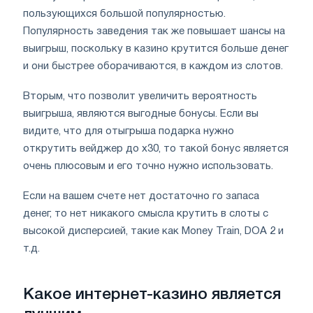
пользующихся большой популярностью.
Популярность заведения так же повышает шансы на
выигрыш, поскольку в казино крутится больше денег
и они быстрее оборачиваются, в каждом из слотов.
Вторым, что позволит увеличить вероятность
выигрыша, являются выгодные бонусы. Если вы
видите, что для отыгрыша подарка нужно
открутить вейджер до х30, то такой бонус является
очень плюсовым и его точно нужно использовать.
Если на вашем счете нет достаточно го запаса
денег, то нет никакого смысла крутить в слоты с
высокой дисперсией, такие как Money Train, DOA 2 и
т.д.
Какое интернет-казино является