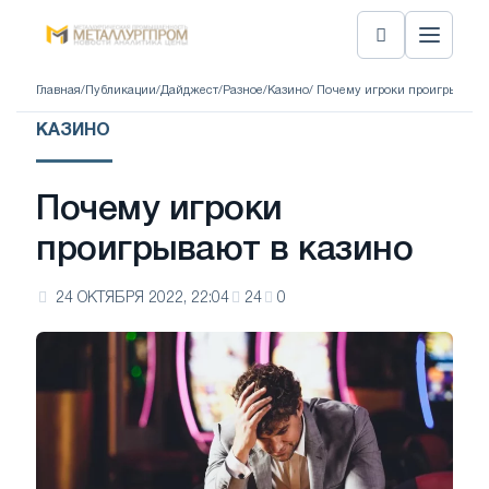
Главная
/
Публикации
/
Дайджест
/
Разное
/
Казино
/ Почему игроки проигрывают 
КАЗИНО
Почему игроки
проигрывают в казино
24 ОКТЯБРЯ 2022, 22:04
24
0