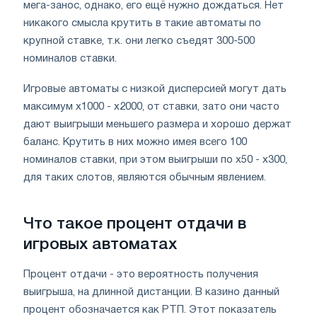
мега-занос, однако, его ещё нужно дождаться. Нет
никакого смысла крутить в такие автоматы по
крупной ставке, т.к. они легко съедят 300-500
номиналов ставки.
Игровые автоматы с низкой дисперсией могут дать
максимум х1000 - х2000, от ставки, зато они часто
дают выигрыши меньшего размера и хорошо держат
баланс. Крутить в них можно имея всего 100
номиналов ставки, при этом выигрыши по х50 - х300,
для таких слотов, являются обычным явлением.
Что такое процент отдачи в
игровых автоматах
Процент отдачи - это вероятность получения
выигрыша, на длинной дистанции. В казино данный
процент обозначается как РТП. Этот показатель