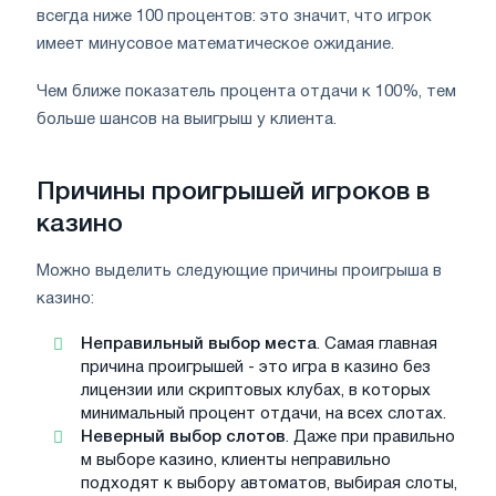
всегда ниже 100 процентов: это значит, что игрок
имеет минусовое математическое ожидание.
Чем ближе показатель процента отдачи к 100%, тем
больше шансов на выигрыш у клиента.
Причины проигрышей игроков в
казино
Можно выделить следующие причины проигрыша в
казино:
Неправильный выбор места
. Самая главная
причина проигрышей - это игра в казино без
лицензии или скриптовых клубах, в которых
минимальный процент отдачи, на всех слотах.
Неверный выбор слотов
. Даже при правильно
м выборе казино, клиенты неправильно
подходят к выбору автоматов, выбирая слоты,