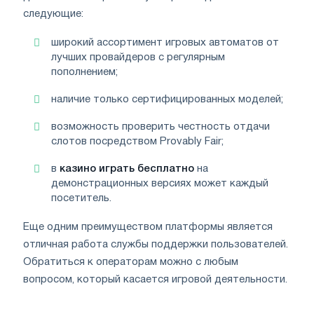
следующие:
широкий ассортимент игровых автоматов от
лучших провайдеров с регулярным
пополнением;
наличие только сертифицированных моделей;
возможность проверить честность отдачи
слотов посредством Provably Fair;
в
казино играть бесплатно
на
демонстрационных версиях может каждый
посетитель.
Еще одним преимуществом платформы является
отличная работа службы поддержки пользователей.
Обратиться к операторам можно с любым
вопросом, который касается игровой деятельности.