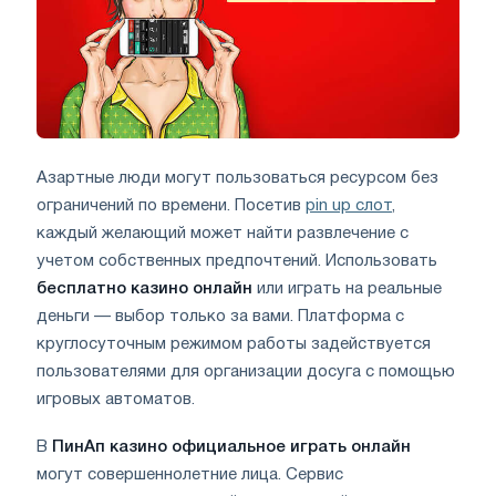
Азартные люди могут пользоваться ресурсом без
ограничений по времени. Посетив
pin up слот
,
каждый желающий может найти развлечение с
учетом собственных предпочтений. Использовать
бесплатно казино онлайн
или играть на реальные
деньги — выбор только за вами. Платформа с
круглосуточным режимом работы задействуется
пользователями для организации досуга с помощью
игровых автоматов.
В
ПинАп казино официальное играть онлайн
могут совершеннолетние лица. Сервис