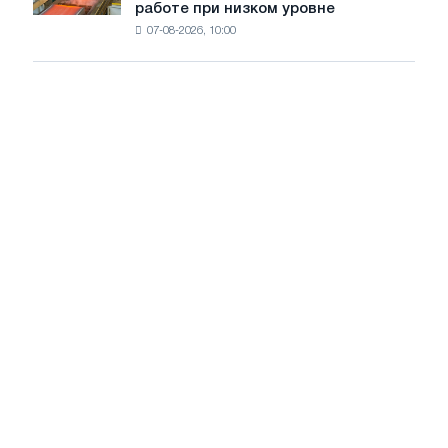
работе при низком уровне
компании
сохранятся,
07-08-2026, 10:00
готовятся
опираясь
к
на
долгой
диверсификацию
работе
при
низком
уровне
воды