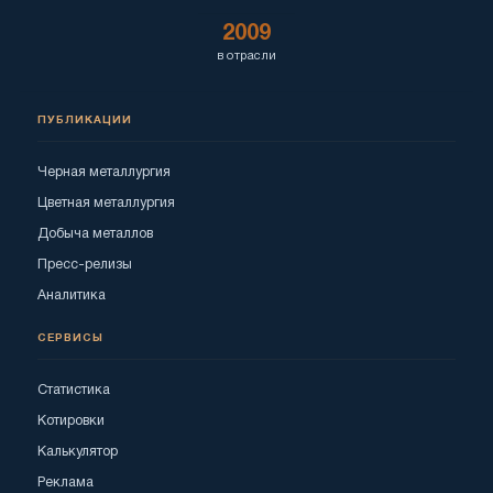
2009
в отрасли
ПУБЛИКАЦИИ
Черная металлургия
Цветная металлургия
Добыча металлов
Пресс-релизы
Аналитика
СЕРВИСЫ
Статистика
Котировки
Калькулятор
Реклама