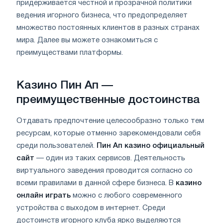
придерживается честной и прозрачной политики
ведения игорного бизнеса, что предопределяет
множество постоянных клиентов в разных странах
мира. Далее вы можете ознакомиться с
преимуществами платформы.
Казино Пин Ап —
преимущественные достоинства
Отдавать предпочтение целесообразно только тем
ресурсам, которые отменно зарекомендовали себя
среди пользователей.
Пин Ап казино официальный
сайт
— один из таких сервисов. Деятельность
виртуального заведения проводится согласно со
всеми правилами в данной сфере бизнеса. В
казино
онлайн играть
можно с любого современного
устройства с выходом в интернет. Среди
достоинств игорного клуба ярко выделяются