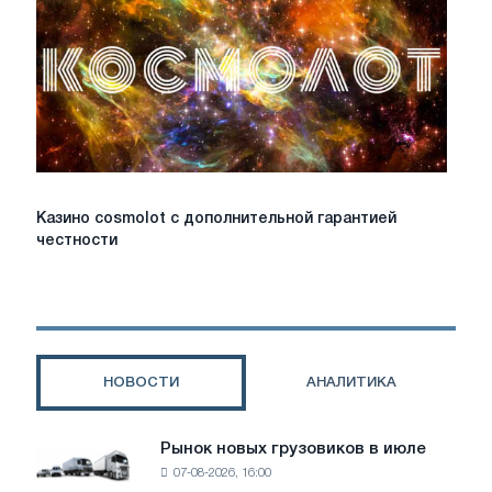
Casino
Казино
Казино cosmolot с дополнительной гарантией
cosmolot
честности
с
дополнительной
гарантией
честности
НОВОСТИ
АНАЛИТИКА
Рынок новых грузовиков в июле
Рынок
07-08-2026, 16:00
новых