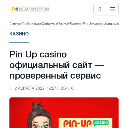
Главная
/
Публикации
/
Дайджест
/
Разное
/
Казино
/ Pin Up casino официальный 
КАЗИНО
Pin Up casino
официальный сайт —
проверенный сервис
2 АВГУСТА 2022, 19:27
264
0