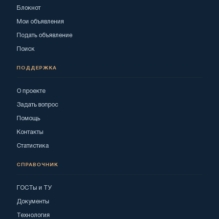
Блокнот
Мои объявления
Подать объявление
Поиск
ПОДДЕРЖКА
О проекте
Задать вопрос
Помощь
Контакты
Статистика
СПРАВОЧНИК
ГОСТы и ТУ
Документы
Технология