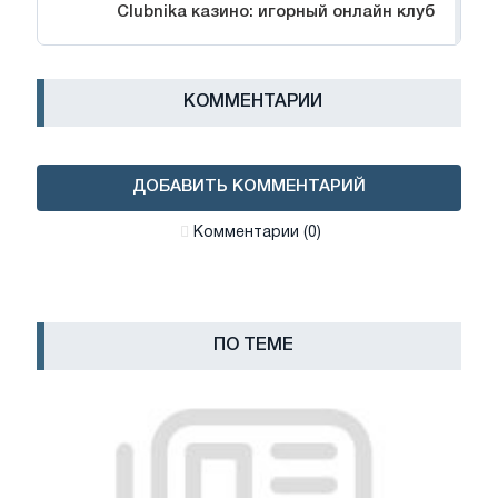
Clubnika казино: игорный онлайн клуб
КОММЕНТАРИИ
ДОБАВИТЬ КОММЕНТАРИЙ
Комментарии (0)
ПО ТЕМЕ