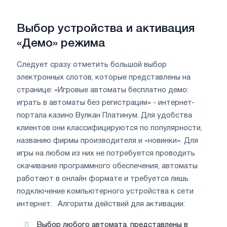
Выбор устройства и активация
«Демо» режима
Следует сразу отметить большой выбор
электронных слотов, которые представлены на
странице: «Игровые автоматы бесплатно демо:
играть в автоматы без регистрации» - интернет-
портала казино Вулкан Платинум. Для удобства
клиентов они классифицируются по популярности,
названию фирмы производителя и «новинки». Для
игры на любом из них не потребуется проводить
скачивание программного обеспечения, автоматы
работают в онлайн формате и требуется лишь
подключение компьютерного устройства к сети
интернет. Алгоритм действий для активации:
Выбор любого автомата, представлены в