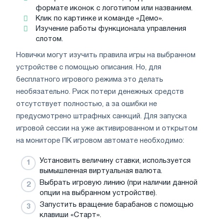
формате иконок с логотипом или названием.
Клик по картинке и команде «Демо».
Изучение работы функционала управления
слотом.
Новички могут изучить правила игры на выбранном
устройстве с помощью описания. Но, для
бесплатного игрового режима это делать
необязательно. Риск потери денежных средств
отсутствует полностью, а за ошибки не
предусмотрено штрафных санкций. Для запуска
игровой сессии на уже активированном и открытом
на мониторе ПК игровом автомате необходимо:
Установить величину ставки, используется
вымышленная виртуальная валюта.
Выбрать игровую линию (при наличии данной
опции на выбранном устройстве).
Запустить вращение барабанов с помощью
клавиши «Старт».