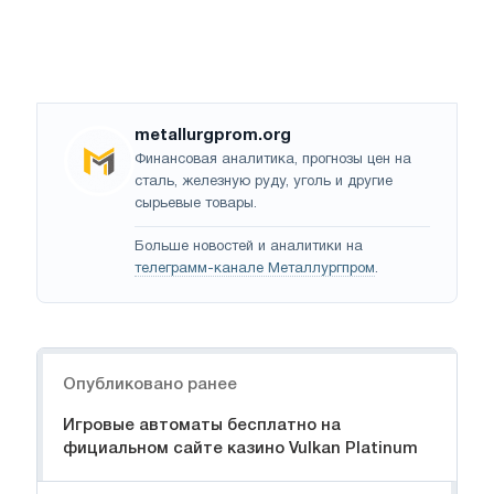
metallurgprom.org
Финансовая аналитика, прогнозы цен на
сталь, железную руду, уголь и другие
сырьевые товары.
Больше новостей и аналитики на
телеграмм-канале Металлургпром
.
Навигация
Опубликовано ранее
Игровые автоматы бесплатно на
фициальном сайте казино Vulkan Platinum