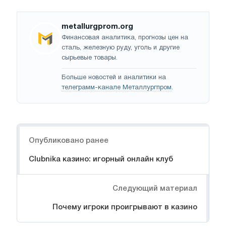
metallurgprom.org
Финансовая аналитика, прогнозы цен на
сталь, железную руду, уголь и другие
сырьевые товары.
Больше новостей и аналитики на
телеграмм-канале Металлургпром
.
Навигация
Опубликовано ранее
Clubnika казино: игорный онлайн клуб
Следующий материал
Почему игроки проигрывают в казино