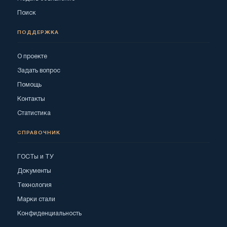
Поиск
ПОДДЕРЖКА
О проекте
Задать вопрос
Помощь
Контакты
Статистика
СПРАВОЧНИК
ГОСТы и ТУ
Документы
Технология
Марки стали
Конфиденциальность