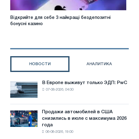
Відкрийте
Відкрийте для себе 3 найкращі бездепозитні
для
бонусні казино
себе
3
найкращі
бездепозитні
бонусні
казино
НОВОСТИ
АНАЛИТИКА
В Европе выживут только ЭДП: PwC
В
07-08-2026, 04:00
Европе
выживут
только
ЭДП:
Продажи автомобилей в США
Продажи
PwC
снизились в июле с максимума 2026
автомобилей
года
в
06-08-2026, 19:00
США