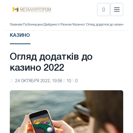
Главная
/
Публикации
/
Дайджест
/
Разное
/
Казино
/ Огляд додатків до казино 202
КАЗИНО
Огляд додатків до
казино 2022
24 ОКТЯБРЯ 2022, 19:58
10
0