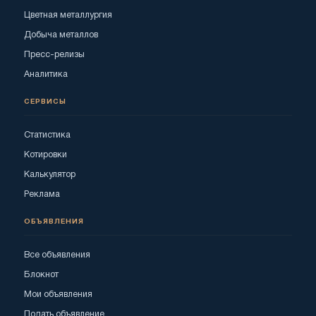
Цветная металлургия
Добыча металлов
Пресс-релизы
Аналитика
СЕРВИСЫ
Статистика
Котировки
Калькулятор
Реклама
ОБЪЯВЛЕНИЯ
Все объявления
Блокнот
Мои объявления
Подать объявление