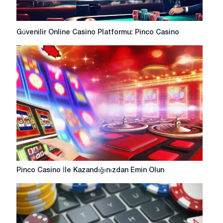
Güvenilir
Güvenilir Online Casino Platformu: Pinco Casino
Online
Casino
Platformu:
Pinco
Casino
Pinco
Pinco Casino İle Kazandığınızdan Emin Olun
Casino
İle
Kazandığınızdan
Emin
Olun