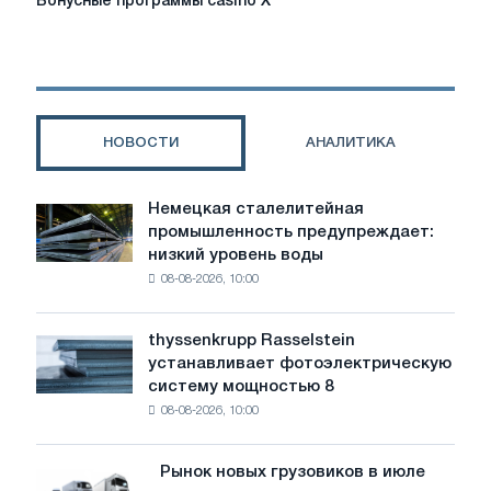
Бонусные программы casino X
программы
casino
X
НОВОСТИ
АНАЛИТИКА
Немецкая сталелитейная
Немецкая
промышленность предупреждает:
сталелитейная
низкий уровень воды
промышленность
08-08-2026, 10:00
предупреждает:
низкий
уровень
thyssenkrupp Rasselstein
thyssenkrupp
воды
устанавливает фотоэлектрическую
Rasselstein
угрожает
систему мощностью 8
устанавливает
безопасности
08-08-2026, 10:00
фотоэлектрическую
поставок
систему
мощностью
Рынок новых грузовиков в июле
Рынок
8