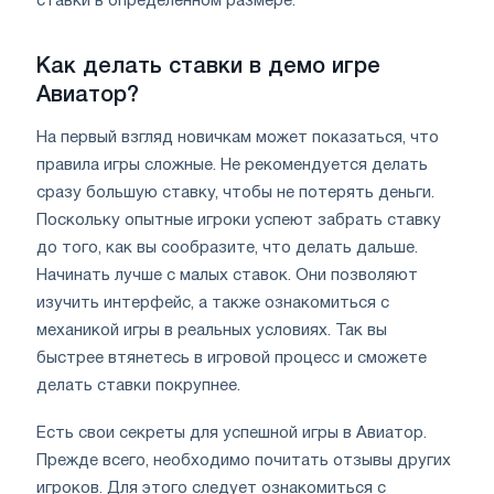
ставки в определённом размере.
Как делать ставки в демо игре
Авиатор?
На первый взгляд новичкам может показаться, что
правила игры сложные. Не рекомендуется делать
сразу большую ставку, чтобы не потерять деньги.
Поскольку опытные игроки успеют забрать ставку
до того, как вы сообразите, что делать дальше.
Начинать лучше с малых ставок. Они позволяют
изучить интерфейс, а также ознакомиться с
механикой игры в реальных условиях. Так вы
быстрее втянетесь в игровой процесс и сможете
делать ставки покрупнее.
Есть свои секреты для успешной игры в Авиатор.
Прежде всего, необходимо почитать отзывы других
игроков. Для этого следует ознакомиться с