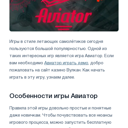
Игры в стиле летающих самолётиков сегодня
пользуются большой популярностью. Одной из
таких интересных игр является игра Авиатор. Если
вам необходимо
Авиатор играть демо
, добро
пожаловать на сайт казино Вулкан. Как начать
играть в эту игру, узнаем далее.
Особенности игры Авиатор
Правила этой игры довольно простые и понятные
даже новичкам. Чтобы почувствовать все нюансы
игрового процесса, можно запустить бесплатную