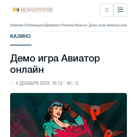
Главная
/
Публикации
/
Дайджест
/
Разное
/
Казино
/ Демо игра Авиатор онлайн
КАЗИНО
Демо игра Авиатор
онлайн
4 ДЕКАБРЯ 2022, 18:12
40
0