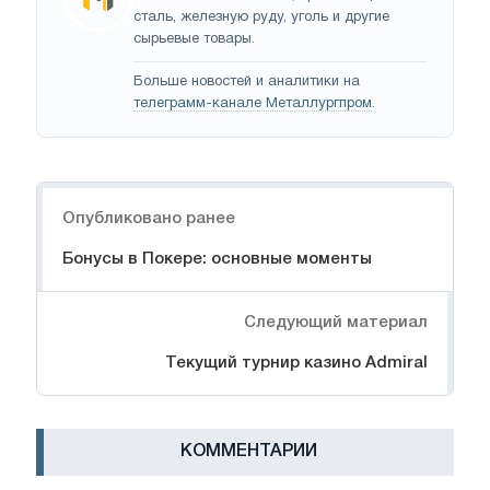
сталь, железную руду, уголь и другие
сырьевые товары.
Больше новостей и аналитики на
телеграмм-канале Металлургпром
.
Навигация
Опубликовано ранее
Бонусы в Покере: основные моменты
Следующий материал
Текущий турнир казино Admiral
КОММЕНТАРИИ