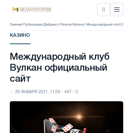
Главная
/
Публикации
/
Дайджест
/
Разное
/
Казино
/ Международный клуб Вулка
КАЗИНО
Международный клуб
Вулкан официальный
сайт
29 ЯНВАРЯ 2021, 11:59
447
0