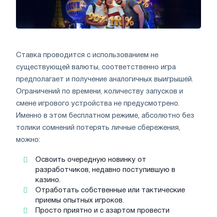
Ставка проводится с использованием не
существующей валюты, соответственно игра
предполагает и получение аналогичных выигрышей.
Ограничений по времени, количеству запусков и
смене игрового устройства не предусмотрено.
Именно в этом бесплатном режиме, абсолютно без
толики сомнений потерять личные сбережения,
можно:
Освоить очередную новинку от
разработчиков, недавно поступившую в
казино.
Отработать собственные или тактические
приемы опытных игроков.
Просто приятно и с азартом провести