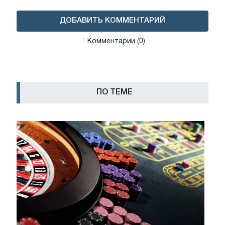
ДОБАВИТЬ КОММЕНТАРИЙ
Комментарии (0)
ПО ТЕМЕ