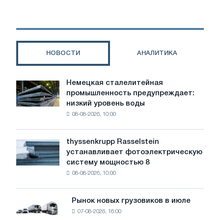
в
GGbet
casino
НОВОСТИ
АНАЛИТИКА
Немецкая сталелитейная
Немецкая
промышленность предупреждает:
сталелитейная
низкий уровень воды
промышленность
08-08-2026, 10:00
предупреждает:
низкий
уровень
thyssenkrupp Rasselstein
thyssenkrupp
воды
устанавливает фотоэлектрическую
Rasselstein
угрожает
систему мощностью 8
устанавливает
безопасности
08-08-2026, 10:00
фотоэлектрическую
поставок
систему
мощностью
Рынок новых грузовиков в июле
Рынок
8
07-08-2026, 16:00
новых
МВт