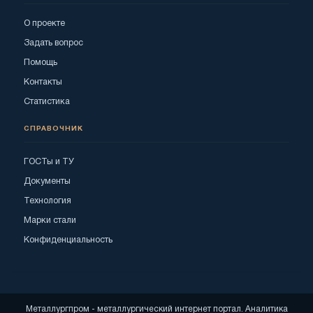
О проекте
Задать вопрос
Помощь
Контакты
Статистика
СПРАВОЧНИК
ГОСТы и ТУ
Документы
Технология
Марки стали
Конфиденциальность
Металлургпром - металлургический интернет портал. Аналитика