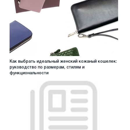
в
Киеве
Как
Как выбрать идеальный женский кожаный кошелек:
выбрать
руководство по размерам, стилям и
идеальный
функциональности
женский
кожаный
кошелек:
руководство
по
размерам,
стилям
и
функциональности