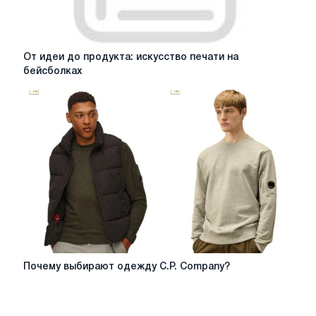
От
От идеи до продукта: искусство печати на
идеи
бейсболках
до
продукта:
искусство
печати
на
бейсболках
Почему
Почему выбирают одежду C.P. Company?
выбирают
одежду
C.P.