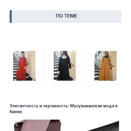
ПО ТЕМЕ
Элегантность
Элегантность и скромность: Мусульманская мода в
и
Киеве
скромность:
Мусульманская
мода