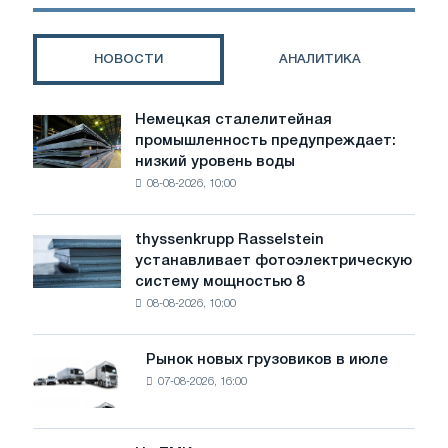
Company?
НОВОСТИ
АНАЛИТИКА
Немецкая сталелитейная
Немецкая
промышленность предупреждает:
сталелитейная
низкий уровень воды
промышленность
08-08-2026, 10:00
предупреждает:
низкий
уровень
thyssenkrupp Rasselstein
thyssenkrupp
воды
устанавливает фотоэлектрическую
Rasselstein
угрожает
систему мощностью 8
устанавливает
безопасности
08-08-2026, 10:00
фотоэлектрическую
поставок
систему
мощностью
Рынок новых грузовиков в июле
Рынок
8
07-08-2026, 16:00
новых
МВт
грузовиков
для
в
достижения