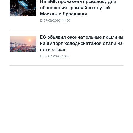
июле
На БМК произвели проволоку для
целей
На
обновления трамвайных путей
обезуглероживания
БМК
Москвы и Ярославля
произвели
07-08-2026, 11:00
проволоку
для
обновления
ЕС объявил окончательные пошлины
ЕС
трамвайных
на импорт холоднокатаной стали из
объявил
путей
пяти стран
окончательные
Москвы
07-08-2026, 10:01
пошлины
и
на
Ярославля
импорт
холоднокатаной
стали
из
пяти
стран