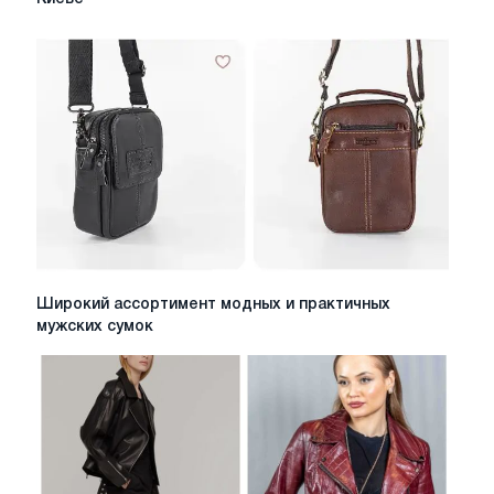
скромность:
Мусульманская
мода
в
Киеве
Широкий
Широкий ассортимент модных и практичных
ассортимент
мужских сумок
модных
и
практичных
мужских
сумок