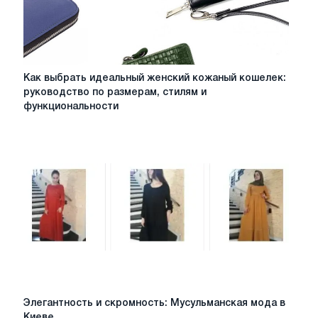
Как
Как выбрать идеальный женский кожаный кошелек:
выбрать
руководство по размерам, стилям и
идеальный
функциональности
женский
кожаный
кошелек:
руководство
по
размерам,
стилям
и
функциональности
Элегантность
Элегантность и скромность: Мусульманская мода в
и
Киеве