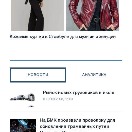
Кожаные
Кожаные куртки в Стамбуле для мужчин и женщин
куртки
в
Стамбуле
для
мужчин
и
НОВОСТИ
АНАЛИТИКА
женщин
Рынок новых грузовиков в июле
Рынок
07-08-2026, 16:00
новых
грузовиков
в
июле
На БМК произвели проволоку для
На
обновления трамвайных путей
БМК