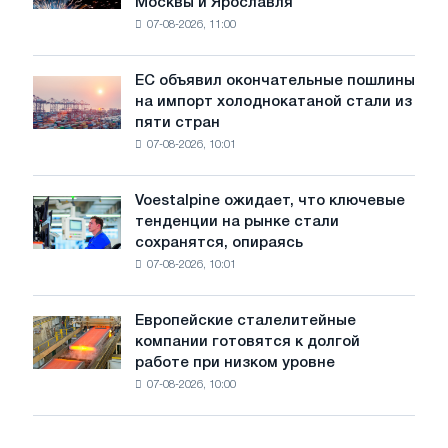
Москвы и Ярославля
произвели
07-08-2026, 11:00
проволоку
для
обновления
ЕС объявил окончательные пошлины
ЕС
трамвайных
на импорт холоднокатаной стали из
объявил
путей
пяти стран
окончательные
Москвы
07-08-2026, 10:01
пошлины
и
на
Ярославля
импорт
Voestalpine ожидает, что ключевые
Voestalpine
холоднокатаной
тенденции на рынке стали
ожидает,
стали
сохранятся, опираясь
что
из
07-08-2026, 10:01
ключевые
пяти
тенденции
стран
на
Европейские сталелитейные
Европейские
рынке
компании готовятся к долгой
сталелитейные
стали
работе при низком уровне
компании
сохранятся,
07-08-2026, 10:00
готовятся
опираясь
к
на
долгой
диверсификацию