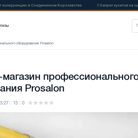
нкуренцию в Соединенном Королевстве
📰
Запрет хуситов на судохо
лизы
нального оборудования Prosalon
-магазин профессиональног
ания Prosalon
3:27
13
0