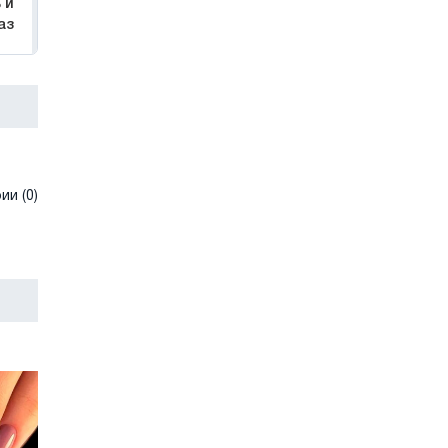
 и
аз
и (0)