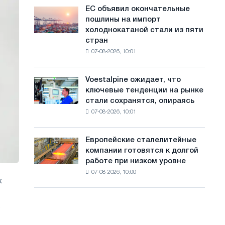
обновления
с
ЕС объявил окончательные
ЕС
трамвайных
пошлины на импорт
объявил
а
путей
холоднокатаной стали из пяти
окончательные
Москвы
й
стран
пошлины
и
07-08-2026, 10:01
на
т
Ярославля
импорт
а
холоднокатаной
Voestalpine ожидает, что
Voestalpine
стали
ключевые тенденции на рынке
ожидает,
из
стали сохранятся, опираясь
что
пяти
07-08-2026, 10:01
ключевые
стран
тенденции
на
Европейские сталелитейные
Европейские
рынке
компании готовятся к долгой
сталелитейные
стали
работе при низком уровне
компании
сохранятся,
07-08-2026, 10:00
готовятся
опираясь
к
к
на
долгой
диверсификацию
работе
ь
при