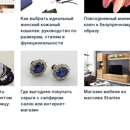
Как
Повседневный
Как выбрать идеальный
Повседневный мани
выбрать
маникюр:
женский кожаный
ключ к безупречном
идеальный
ключ
кошелек: руководство по
образу
женский
к
размерам, стилям и
кожаный
безупречному
функциональности
кошелек:
образу
руководство
по
размерам,
стилям
и
функциональности
Где
Магазин
ть
Где выгоднее покупать
Магазин мебели из
выгоднее
мебели
оптом
серьги с сапфиром:
массива Stanles
покупать
из
ницу:
салон или интернет-
серьги
массива
магазин
с
Stanles
сапфиром:
салон