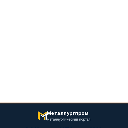
или
интернет-
магазин
Металлургпром
металлургический портал