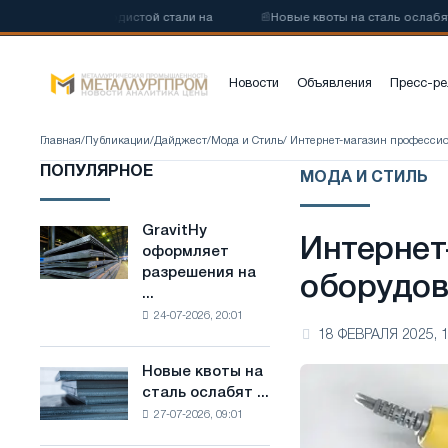
у низкоуглеродистой стали на
📰
Новые квоты на сталь ослабят ко
Новости
Объявления
Пресс-ре
Главная
/
Публикации
/
Дайджест
/
Мода и Стиль
/ Интернет-магазин профессио
ПОПУЛЯРНОЕ
МОДА И СТИЛЬ
GravitHy
GravitHy
Интернет
оформляет
оформляет
разрешения на
разрешения
оборудов
...
на
24-07-2026, 20:01
строительство
18 ФЕВРАЛЯ 2025, 1
завода
по
Новые квоты на
Новые
производству
сталь ослабят ...
квоты
низкоуглеродистой
27-07-2026, 09:01
на
стали
сталь
на