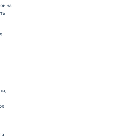
он на
ить
х
ны,
в
ое
ля