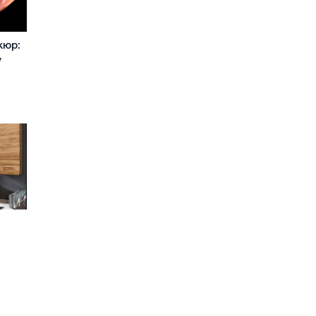
кюр:
у