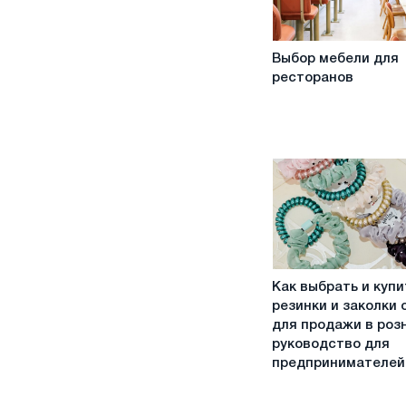
Выбор
Выбор мебели для
мебели
ресторанов
для
ресторанов
Как
Как выбрать и купи
выбрать
резинки и заколки 
и
для продажи в роз
купить
руководство для
резинки
предпринимателей
и
заколки