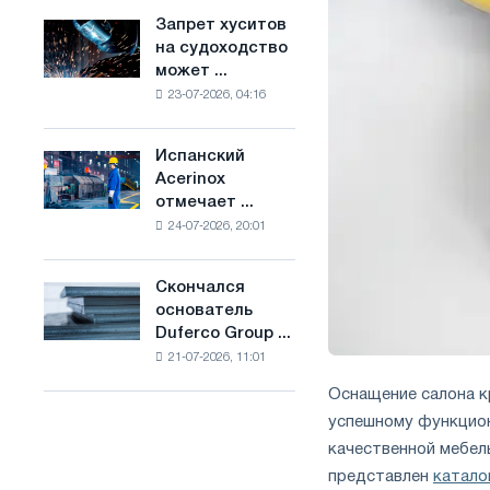
ослабят
основе
Запрет хуситов
Запрет
конкуренцию
водорода
на судоходство
хуситов
в
во
может ...
на
Соединенном
Франции
23-07-2026, 04:16
судоходство
Королевстве
может
нарушить
Испанский
Испанский
импорт
Acerinox
Acerinox
Саудовской
отмечает ...
отмечает
стали
24-07-2026, 20:01
положительную
динамику
во
Скончался
Скончался
втором
основатель
основатель
полугодии
Duferco Group ...
Duferco
по
21-07-2026, 11:01
Group
торговым
Бруно
мерам
Оснащение салона к
Больфо
и
успешному функцион
поддержке
качественной мебель
CBAM
представлен
катало