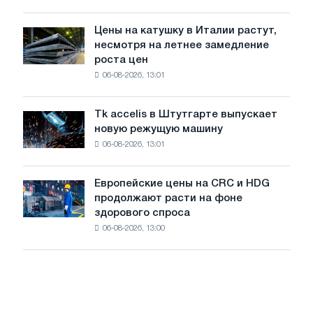
снизились
в
Цены на катушку в Италии растут,
Цены
июле
несмотря на летнее замедление
на
с
роста цен
катушку
максимума
06-08-2026, 13:01
в
2026
Италии
года
растут,
Tk accelis в Штутгарте выпускает
Tk
несмотря
новую режущую машину
accelis
на
06-08-2026, 13:01
в
летнее
Штутгарте
замедление
выпускает
роста
Европейские цены на CRC и HDG
Европейские
новую
цен
продолжают расти на фоне
цены
режущую
здорового спроса
на
машину
06-08-2026, 13:00
CRC
и
HDG
продолжают
расти
на