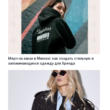
одежды
Cat
Orange
Мерч
Мерч на заказ в Минске: как создать стильную и
на
запоминающуюся одежду для бренда
заказ
в
Минске:
как
создать
стильную
и
запоминающуюся
одежду