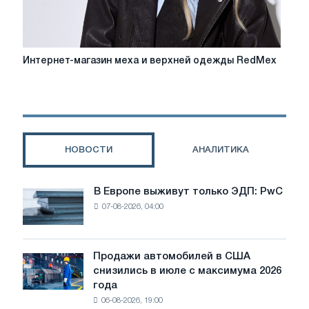
для
бренда
Интернет-
Интернет-магазин меха и верхней одежды RedMex
магазин
меха
и
верхней
одежды
RedMex
НОВОСТИ
АНАЛИТИКА
В Европе выживут только ЭДП: PwC
В
07-08-2026, 04:00
Европе
выживут
только
ЭДП:
Продажи автомобилей в США
Продажи
PwC
снизились в июле с максимума 2026
автомобилей
года
в
06-08-2026, 19:00
США