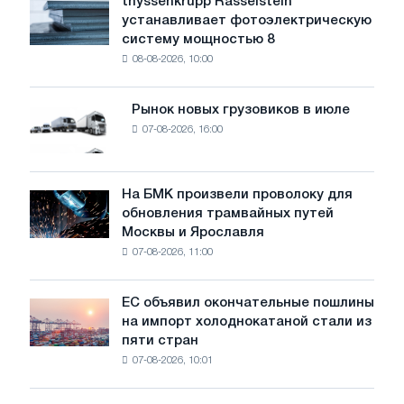
thyssenkrupp Rasselstein
thyssenkrupp
воды
устанавливает фотоэлектрическую
Rasselstein
угрожает
систему мощностью 8
устанавливает
безопасности
08-08-2026, 10:00
фотоэлектрическую
поставок
систему
мощностью
Рынок новых грузовиков в июле
Рынок
8
07-08-2026, 16:00
новых
МВт
грузовиков
для
в
достижения
июле
На БМК произвели проволоку для
целей
На
обновления трамвайных путей
обезуглероживания
БМК
Москвы и Ярославля
произвели
07-08-2026, 11:00
проволоку
для
обновления
ЕС объявил окончательные пошлины
ЕС
трамвайных
на импорт холоднокатаной стали из
объявил
путей
пяти стран
окончательные
Москвы
07-08-2026, 10:01
пошлины
и
на
Ярославля
импорт