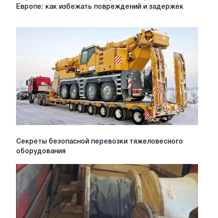
металлоконструкций
Европе: как избежать повреждений и задержек
в
Украине
и
Европе:
как
избежать
повреждений
и
задержек
Секреты
Секреты безопасной перевозки тяжеловесного
безопасной
оборудования
перевозки
тяжеловесного
оборудования