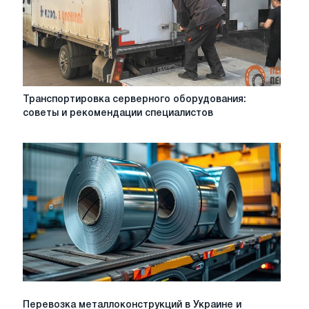
Транспортировка
Транспортировка серверного оборудования:
серверного
советы и рекомендации специалистов
оборудования:
советы
и
рекомендации
специалистов
Перевозка
Перевозка металлоконструкций в Украине и