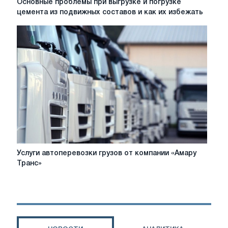
Основные проблемы при выгрузке и погрузке
проблемы
цемента из подвижных составов и как их избежать
при
выгрузке
и
погрузке
цемента
из
подвижных
составов
и
как
их
избежать
Услуги
Услуги автоперевозки грузов от компании «Амару
автоперевозки
Транс»
грузов
от
компании
«Амару
Транс»