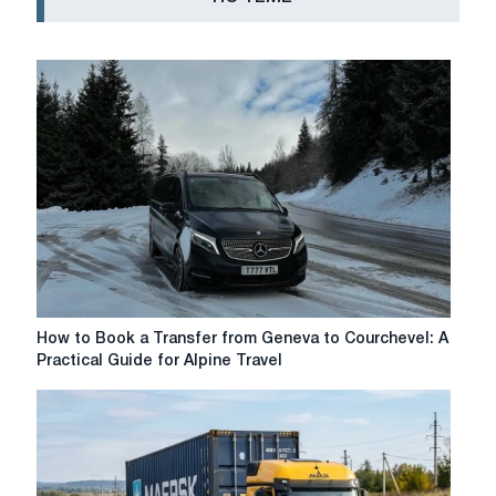
How
How to Book a Transfer from Geneva to Courchevel: A
to
Practical Guide for Alpine Travel
Book
a
Transfer
from
Geneva
to