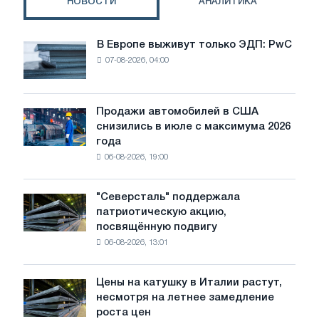
НОВОСТИ
АНАЛИТИКА
В Европе выживут только ЭДП: PwC
В
07-08-2026, 04:00
Европе
выживут
только
ЭДП:
Продажи автомобилей в США
Продажи
PwC
снизились в июле с максимума 2026
автомобилей
года
в
06-08-2026, 19:00
США
снизились
в
"Северсталь" поддержала
"Северсталь"
июле
патриотическую акцию,
поддержала
с
посвящённую подвигу
патриотическую
максимума
06-08-2026, 13:01
акцию,
2026
посвящённую
года
подвигу
Цены на катушку в Италии растут,
Цены
советской
несмотря на летнее замедление
на
авиации
роста цен
катушку