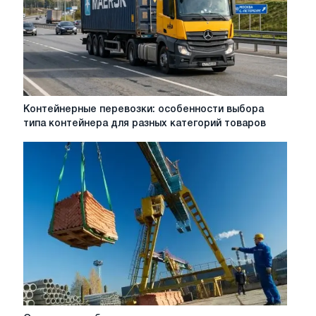
Courchevel:
A
Practical
Guide
for
Alpine
Travel
Контейнерные
Контейнерные перевозки: особенности выбора
перевозки:
типа контейнера для разных категорий товаров
особенности
выбора
типа
контейнера
для
разных
категорий
товаров
Основные