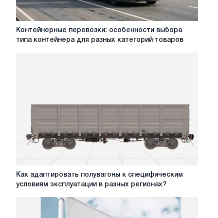
Контейнерные
Контейнерные перевозки: особенности выбора
перевозки:
типа контейнера для разных категорий товаров
особенности
выбора
типа
контейнера
для
разных
категорий
товаров
Как
Как адаптировать полувагоны к специфическим
адаптировать
условиям эксплуатации в разных регионах?
полувагоны
к
специфическим