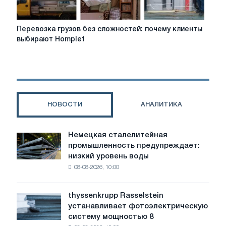
Перевозка
Перевозка грузов без сложностей: почему клиенты
грузов
выбирают Homplet
без
сложностей:
почему
клиенты
выбирают
Homplet
НОВОСТИ
АНАЛИТИКА
Немецкая сталелитейная
Немецкая
промышленность предупреждает:
сталелитейная
низкий уровень воды
промышленность
08-08-2026, 10:00
предупреждает:
низкий
уровень
thyssenkrupp Rasselstein
thyssenkrupp
воды
устанавливает фотоэлектрическую
Rasselstein
угрожает
систему мощностью 8
устанавливает
безопасности