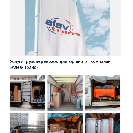
условиям
эксплуатации
в
разных
регионах?
Услуги
Услуги грузоперевозок для юр лиц от компании
грузоперевозок
«Алев-Транс»
для
юр
лиц
от
компании
«Алев-
Транс»