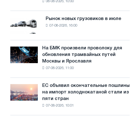
08-08-2026, 10:00
фотоэлектрическую
поставок
систему
мощностью
Рынок новых грузовиков в июле
Рынок
8
07-08-2026, 16:00
новых
МВт
грузовиков
для
в
достижения
июле
На БМК произвели проволоку для
целей
На
обновления трамвайных путей
обезуглероживания
БМК
Москвы и Ярославля
произвели
07-08-2026, 11:00
проволоку
для
обновления
ЕС объявил окончательные пошлины
ЕС
трамвайных
на импорт холоднокатаной стали из
объявил
путей
пяти стран
окончательные
Москвы
07-08-2026, 10:01
пошлины
и
на
Ярославля
импорт
холоднокатаной
стали
из