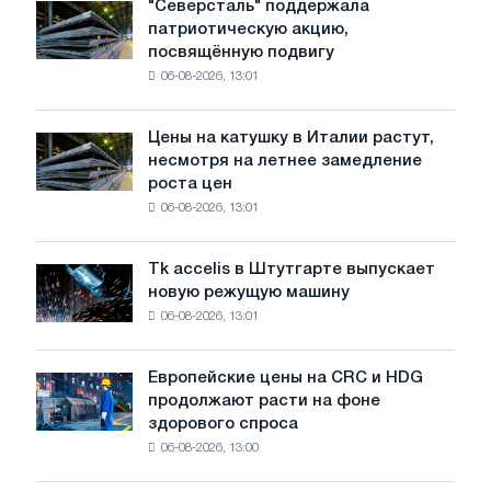
"Северсталь" поддержала
"Северсталь"
патриотическую акцию,
поддержала
посвящённую подвигу
патриотическую
06-08-2026, 13:01
акцию,
посвящённую
подвигу
Цены на катушку в Италии растут,
Цены
советской
несмотря на летнее замедление
на
авиации
роста цен
катушку
в
06-08-2026, 13:01
в
годы
Италии
Великой
растут,
Отечественной
Tk accelis в Штутгарте выпускает
Tk
несмотря
войны
новую режущую машину
accelis
на
06-08-2026, 13:01
в
летнее
Штутгарте
замедление
выпускает
роста
Европейские цены на CRC и HDG
Европейские
новую
цен
продолжают расти на фоне
цены
режущую
здорового спроса
на
машину
06-08-2026, 13:00
CRC
и