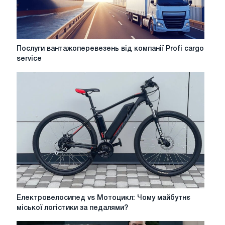
Послуги
Послуги вантажоперевезень від компанії Profi cargo
вантажоперевезень
service
від
компанії
Profi
cargo
service
Електровелосипед
Електровелосипед vs Мотоцикл: Чому майбутнє
vs
міської логістики за педалями?
Мотоцикл: