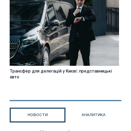
Чому
майбутнє
міської
логістики
за
педалями?
Трансфер
Трансфер для делегацій у Києві: представницькі
для
авто
делегацій
у
Києві:
представницькі
авто
НОВОСТИ
АНАЛИТИКА