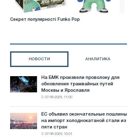
Секрет
Секрет популярності Funko Pop
популярності
Funko
Pop
НОВОСТИ
АНАЛИТИКА
На БМК произвели проволоку для
На
обновления трамвайных путей
БМК
Москвы и Ярославля
произвели
07-08-2026, 11:00
проволоку
для
обновления
ЕС объявил окончательные пошлины
ЕС
трамвайных
на импорт холоднокатаной стали из
объявил
путей
пяти стран
окончательные
Москвы
07-08-2026, 10:01
пошлины