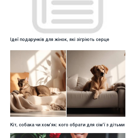
Ідеї
Ідеї подарунків для жінок, які зігріють серце
подарунків
для
жінок,
які
зігріють
серце
Кіт,
Кіт, собака чи хом’як: кого обрати для сім’ї з дітьми
собака
чи