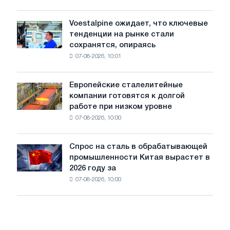
и
на
Ярославля
импорт
Voestalpine ожидает, что ключевые
Voestalpine
холоднокатаной
тенденции на рынке стали
ожидает,
стали
сохранятся, опираясь
что
из
07-08-2026, 10:01
ключевые
пяти
тенденции
стран
на
Европейские сталелитейные
Европейские
рынке
компании готовятся к долгой
сталелитейные
стали
работе при низком уровне
компании
сохранятся,
07-08-2026, 10:00
готовятся
опираясь
к
на
долгой
диверсификацию
Спрос на сталь в обрабатывающей
Спрос
работе
промышленности Китая вырастет в
на
при
2026 году за
сталь
низком
07-08-2026, 10:00
в
уровне
обрабатывающей
воды
промышленности
Китая
вырастет