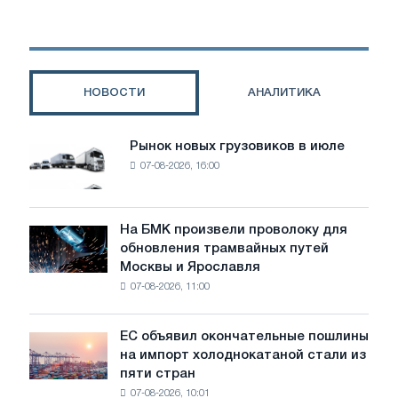
взуття:
як
бренди
роблять
упаковку
НОВОСТИ
АНАЛИТИКА
більш
екологічною
Рынок новых грузовиков в июле
Рынок
07-08-2026, 16:00
новых
грузовиков
в
июле
На БМК произвели проволоку для
На
обновления трамвайных путей
БМК
Москвы и Ярославля
произвели
07-08-2026, 11:00
проволоку
для
обновления
ЕС объявил окончательные пошлины
ЕС
трамвайных
на импорт холоднокатаной стали из
объявил
путей
пяти стран
окончательные
Москвы
07-08-2026, 10:01
пошлины