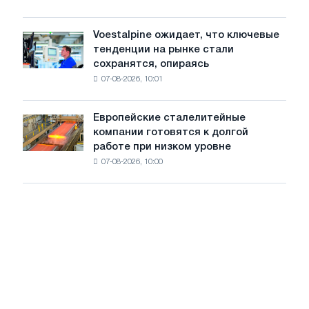
и
на
Ярославля
импорт
Voestalpine ожидает, что ключевые
Voestalpine
холоднокатаной
тенденции на рынке стали
ожидает,
стали
сохранятся, опираясь
что
из
07-08-2026, 10:01
ключевые
пяти
тенденции
стран
на
Европейские сталелитейные
Европейские
рынке
компании готовятся к долгой
сталелитейные
стали
работе при низком уровне
компании
сохранятся,
07-08-2026, 10:00
готовятся
опираясь
к
на
долгой
диверсификацию
работе
при
низком
уровне
воды