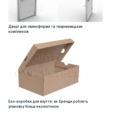
Двері
Двері для свиноферми та тваринницьких
для
комплексів
свиноферми
та
тваринницьких
комплексів
Еко-
Еко-коробки для взуття: як бренди роблять
коробки
упаковку більш екологічною
для