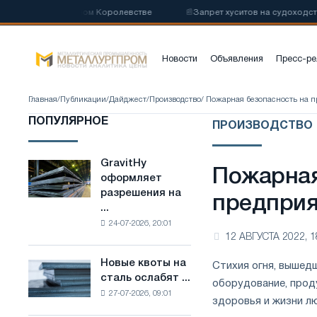
ю в Соединенном Королевстве
📰
Запрет хуситов на судоходство мо
Новости
Объявления
Пресс-ре
Главная
/
Публикации
/
Дайджест
/
Производство
/ Пожарная безопасность на 
ПОПУЛЯРНОЕ
ПРОИЗВОДСТВО
GravitHy
GravitHy
Пожарная
оформляет
оформляет
разрешения на
разрешения
предпри
...
на
24-07-2026, 20:01
строительство
12 АВГУСТА 2022, 1
завода
по
Новые квоты на
Стихия огня, вышед
Новые
производству
сталь ослабят ...
квоты
оборудование, прод
низкоуглеродистой
27-07-2026, 09:01
на
стали
здоровья и жизни л
сталь
на