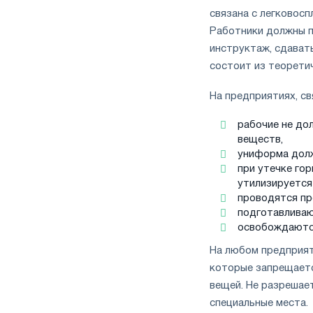
связана с легковос
Работники должны п
инструктаж, сдавать
состоит из теоретич
На предприятиях, св
рабочие не до
веществ,
униформа долж
при утечке го
утилизируется
проводятся пр
подготавливаю
освобождаются
На любом предприят
которые запрещаетс
вещей. Не разрешае
специальные места.