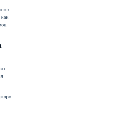
нное
 как
ров.
а
мет
ия
ожара