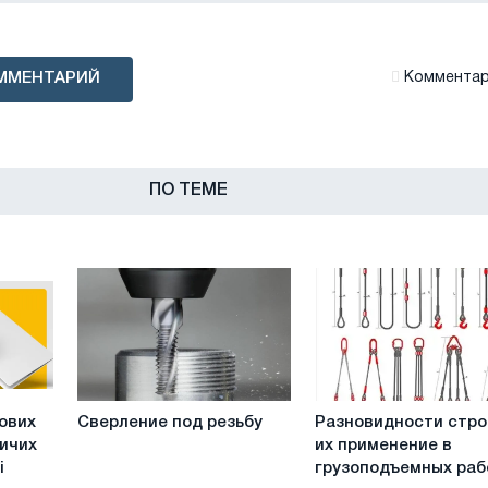
ММЕНТАРИЙ
Комментари
ПО ТЕМЕ
Сверление
Разновидности
ових
Сверление под резьбу
Разновидности стро
под
строп
ничих
их применение в
резьбу
и
і
грузоподъемных раб
их