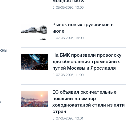
мощностью 8
фотоэлектрическую
с
08-08-2026, 10:00
систему
а
мощностью
8
й
Рынок новых грузовиков в
Рынок
МВт
июле
новых
т
для
07-08-2026, 16:00
грузовиков
достижения
а
в
целей
жны
июле
обезуглероживания
На БМК произвели проволоку
На
для обновления трамвайных
БМК
путей Москвы и Ярославля
произвели
07-08-2026, 11:00
проволоку
для
обновления
ЕС объявил окончательные
ЕС
трамвайных
пошлины на импорт
объявил
м
путей
холоднокатаной стали из пяти
окончательные
Москвы
стран
пошлины
и
07-08-2026, 10:01
на
Ярославля
импорт
холоднокатаной