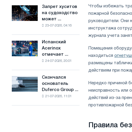
ослабят
основе
Чтобы избежать тра
Запрет хуситов
Запрет
конкуренцию
водорода
на судоходство
пожарной безопасно
хуситов
в
во
может ...
на
руководители. Они 
Соединенном
Франции
23-07-2026, 04:16
судоходство
инструктажа сотруд
Королевстве
может
журнала учета занят
нарушить
Испанский
Испанский
импорт
Acerinox
Помещения оборудую
Acerinox
Саудовской
отмечает ...
находиться
огнетуш
отмечает
стали
24-07-2026, 20:01
положительную
размещены таблички
динамику
действиям при пожаре
во
Скончался
Скончался
втором
Нередко причиной б
основатель
основатель
полугодии
Duferco Group ...
неисправность или о
Duferco
по
21-07-2026, 11:01
Group
действий из-за пре
торговым
Бруно
противпожарной без
мерам
Больфо
и
поддержке
CBAM
Правила без