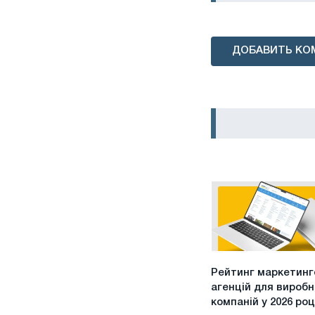
ДОБАВИТЬ КО
Рейтинг
Рейтинг маркетинг
маркетингових
агенцій для вироб
агенцій
компаній у 2026 роц
для