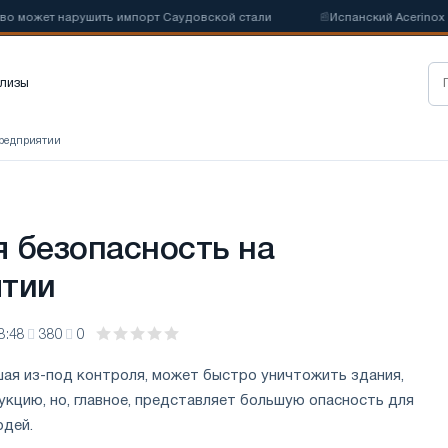
жет нарушить импорт Саудовской стали
📰
Испанский Acerinox отмеч
лизы
предприятии
 безопасность на
ятии
8:48
380
0
шая из-под контроля, может быстро уничтожить здания,
укцию, но, главное, представляет большую опасность для
юдей.