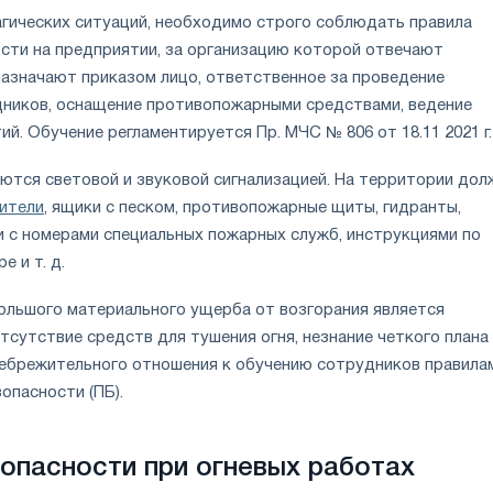
гических ситуаций, необходимо строго соблюдать правила
сти на предприятии, за организацию которой отвечают
назначают приказом лицо, ответственное за проведение
ников, оснащение противопожарными средствами, ведение
ий. Обучение регламентируется Пр. МЧС № 806 от 18.11 2021 г.
тся световой и звуковой сигнализацией. На территории дол
ители
, ящики с песком, противопожарные щиты, гидранты,
 с номерами специальных пожарных служб, инструкциями по
 и т. д.
ольшого материального ущерба от возгорания является
тсутствие средств для тушения огня, незнание четкого плана
небрежительного отношения к обучению сотрудников правила
опасности (ПБ).
опасности при огневых работах