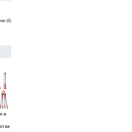
и (0)
п и
отах