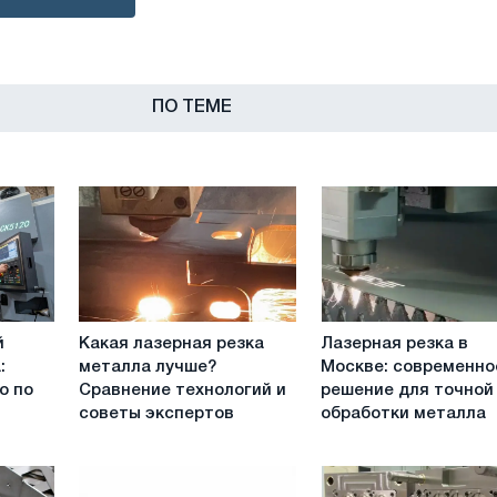
ПО ТЕМЕ
Какая
Лазерная
й
Какая лазерная резка
Лазерная резка в
лазерная
резка
:
металла лучше?
Москве: современно
резка
в
о по
Сравнение технологий и
решение для точной
металла
Москве:
советы экспертов
обработки металла
лучше?
современное
Сравнение
решение
технологий
для
и
точной