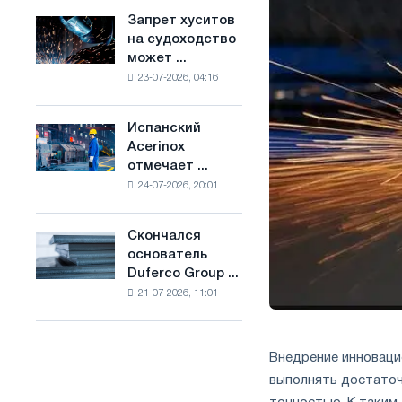
ослабят
основе
Запрет хуситов
Запрет
конкуренцию
водорода
на судоходство
хуситов
в
во
может ...
на
Соединенном
Франции
23-07-2026, 04:16
судоходство
Королевстве
может
нарушить
Испанский
Испанский
импорт
Acerinox
Acerinox
Саудовской
отмечает ...
отмечает
стали
24-07-2026, 20:01
положительную
динамику
во
Скончался
Скончался
втором
основатель
основатель
полугодии
Duferco Group ...
Duferco
по
21-07-2026, 11:01
Group
торговым
Бруно
мерам
Больфо
и
Внедрение инноваци
поддержке
CBAM
выполнять достаточ