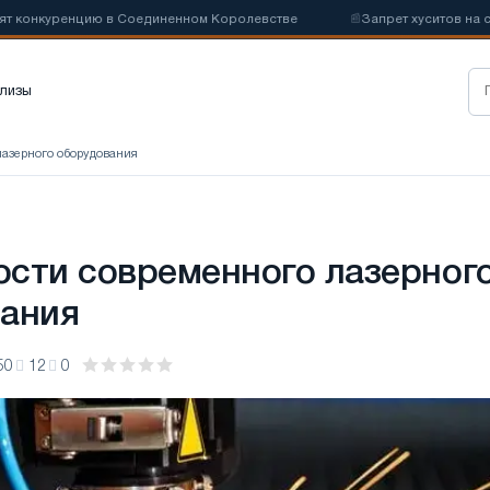
онкуренцию в Соединенном Королевстве
📰
Запрет хуситов на судох
лизы
лазерного оборудования
сти современного лазерног
ания
50
12
0