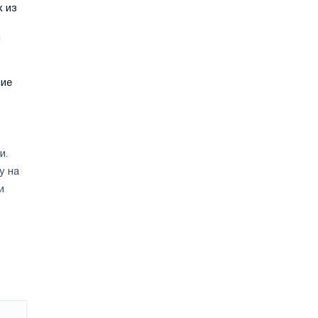
х из
й
ние
и.
у на
и