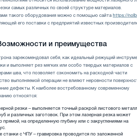
 технологиям относится использование мощности лазерного л
резки самых различных по своей структуре материалов.
ами такого оборудования можно с помощью сайта
https://nolb
ляющей его поставки с предприятий известных производител
Возможности и преимущества
рона зарекомендовал себя, как идеальный режущий инструме
ки и выполняет рез мягких или особо твердых материалов с
рами шва, что позволяет сэкономить на расходной части
ество выполняемой операции не влияют неровности поверхнос
нние дефекты. К наиболее востребованному современному
анию относятся:
зерной резки – выполняется точный раскрой листового металл
уб и различных заготовок. При этом лазерная резка может
 прямой, на определенную глубину или с закруглениями на
ус.
е станки с ЧПУ – гравировка проводится по заложенной