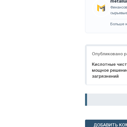
metallu
Финансов
сырьевые
Больше н
Навигация
Опубликовано р
Кислотные чист
мощное решение
загрязнений
ДОБАВИТЬ КО