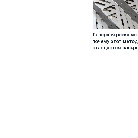
и
их
применению
Лазерная
Лазерная резка ме
резка
почему этот метод
металла:
стандартом раскр
почему
этот
метод
стал
стандартом
раскроя