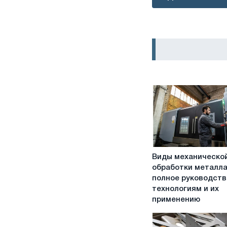
Виды
Виды механическо
механической
обработки металла
обработки
полное руководств
металла:
технологиям и их
полное
применению
руководство
по
технологиям