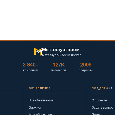
Металлургпром
металлургический портал
3 840+
127K
2009
компаний
читателей
в отрасли
ОБЪЯВЛЕНИЯ
ПОДДЕРЖКА
Все объявления
О проекте
Блокнот
Задать вопрос
Мои объявления
Помощь