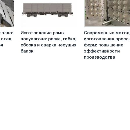
советы
обработки
экспертов
металла
Изготовление
Современные
талла:
Изготовление рамы
Современные мето
рамы
методы
 стал
полувагона: резка, гибка,
изготовления пресс
полувагона:
изготовления
оя
сборка и сварка несущих
форм: повышение
резка,
пресс-
балок.
эффективности
гибка,
форм:
производства
сборка
повышение
и
эффективности
сварка
производства
несущих
балок.