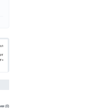
ал
от
т»
и (0)