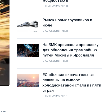
мощностью 8
фотоэлектрическую
с
08-08-2026, 10:00
систему
а
мощностью
8
й
Рынок новых грузовиков в
Рынок
МВт
июле
новых
т
для
07-08-2026, 16:00
грузовиков
достижения
а
в
целей
июле
обезуглероживания
На БМК произвели проволоку
На
для обновления трамвайных
БМК
путей Москвы и Ярославля
произвели
07-08-2026, 11:00
проволоку
для
обновления
ЕС объявил окончательные
ЕС
трамвайных
пошлины на импорт
объявил
путей
холоднокатаной стали из пяти
окончательные
Москвы
стран
пошлины
и
07-08-2026, 10:01
на
Ярославля
импорт
холоднокатаной