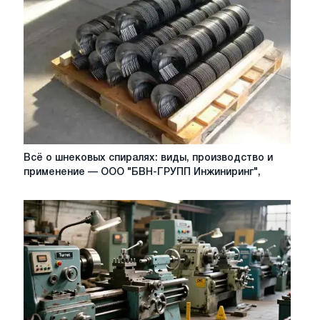
диффузионной
сварки
Всё
Всё о шнековых спиралях: виды, производство и
о
применение — ООО "БВН-ГРУПП Инжиниринг",
шнековых
спиралях:
виды,
производство
и
применение
—
ООО
"БВН-
ГРУПП