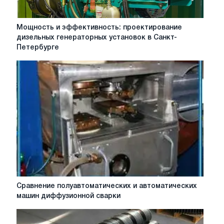
Мощность
Мощность и эффективность: проектирование
и
дизельных генераторных установок в Санкт-
эффективность:
Петербурге
проектирование
дизельных
генераторных
установок
в
Санкт-
Петербурге
Сравнение
Сравнение полуавтоматических и автоматических
полуавтоматических
машин диффузионной сварки
и
автоматических
машин