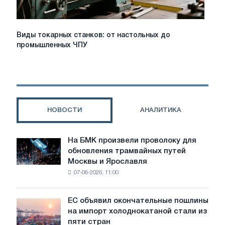
Инжиниринг",
Минск,
Беларусь
Виды
Виды токарных станков: от настольных до
токарных
промышленных ЧПУ
станков:
от
настольных
до
промышленных
ЧПУ
НОВОСТИ
АНАЛИТИКА
На БМК произвели проволоку для
На
обновления трамвайных путей
БМК
Москвы и Ярославля
произвели
07-08-2026, 11:00
проволоку
для
обновления
ЕС объявил окончательные пошлины
ЕС
трамвайных
на импорт холоднокатаной стали из
объявил
путей
пяти стран
окончательные