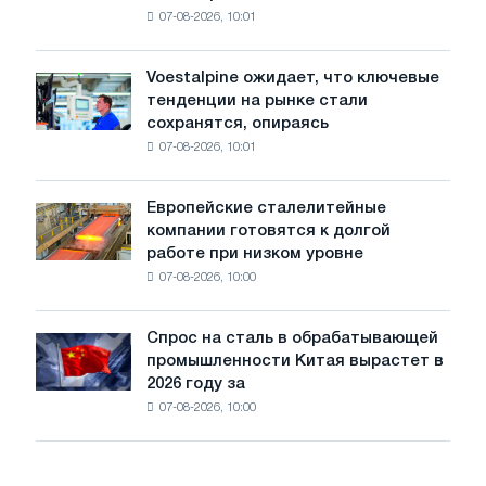
Москвы
07-08-2026, 10:01
пошлины
и
на
Ярославля
импорт
Voestalpine ожидает, что ключевые
Voestalpine
холоднокатаной
тенденции на рынке стали
ожидает,
стали
сохранятся, опираясь
что
из
07-08-2026, 10:01
ключевые
пяти
тенденции
стран
на
Европейские сталелитейные
Европейские
рынке
компании готовятся к долгой
сталелитейные
стали
работе при низком уровне
компании
сохранятся,
07-08-2026, 10:00
готовятся
опираясь
к
на
долгой
диверсификацию
Спрос на сталь в обрабатывающей
Спрос
работе
промышленности Китая вырастет в
на
при
2026 году за
сталь
низком
07-08-2026, 10:00
в
уровне
обрабатывающей
воды
промышленности
Китая