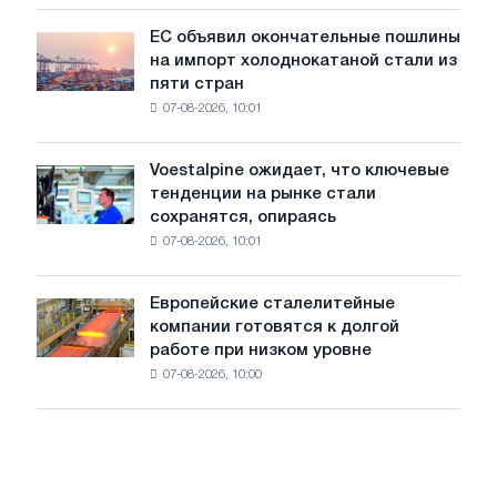
для
обновления
ЕС объявил окончательные пошлины
ЕС
трамвайных
на импорт холоднокатаной стали из
объявил
путей
пяти стран
окончательные
Москвы
07-08-2026, 10:01
пошлины
и
на
Ярославля
импорт
Voestalpine ожидает, что ключевые
Voestalpine
холоднокатаной
тенденции на рынке стали
ожидает,
стали
сохранятся, опираясь
что
из
07-08-2026, 10:01
ключевые
пяти
тенденции
стран
на
Европейские сталелитейные
Европейские
рынке
компании готовятся к долгой
сталелитейные
стали
работе при низком уровне
компании
сохранятся,
07-08-2026, 10:00
готовятся
опираясь
к
на
долгой
диверсификацию
работе
при
низком