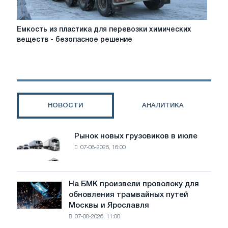
Емкость
Емкость из пластика для перевозки химических
из
веществ - безопасное решение
пластика
для
перевозки
химических
веществ
-
НОВОСТИ
АНАЛИТИКА
безопасное
решение
Рынок новых грузовиков в июле
Рынок
07-08-2026, 16:00
новых
грузовиков
в
июле
На БМК произвели проволоку для
На
обновления трамвайных путей
БМК
Москвы и Ярославля
произвели
07-08-2026, 11:00
проволоку