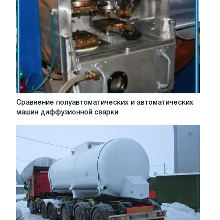
лист
выбора
для
снабженца
Сравнение
Сравнение полуавтоматических и автоматических
полуавтоматических
машин диффузионной сварки
и
автоматических
машин
диффузионной
сварки