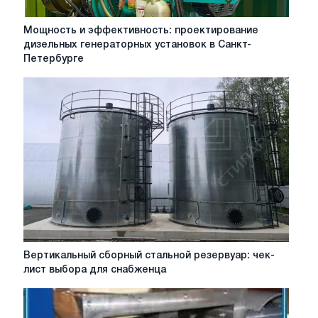
Мощность
Мощность и эффективность: проектирование
и
дизельных генераторных установок в Санкт-
эффективность:
Петербурге
проектирование
дизельных
генераторных
установок
в
Санкт-
Петербурге
Вертикальный
Вертикальный сборный стальной резервуар: чек-
сборный
лист выбора для снабженца
стальной
резервуар:
чек-