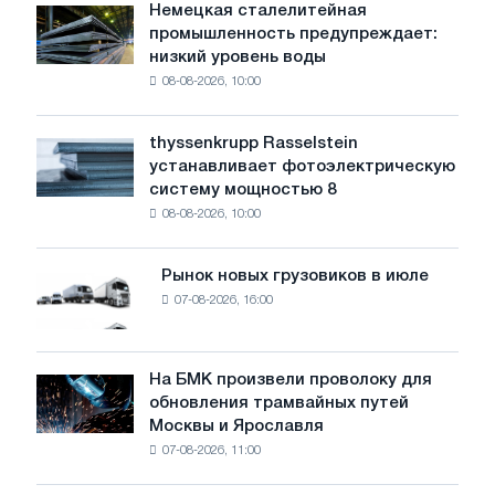
Немецкая сталелитейная
Немецкая
промышленность предупреждает:
сталелитейная
низкий уровень воды
промышленность
08-08-2026, 10:00
предупреждает:
низкий
уровень
thyssenkrupp Rasselstein
thyssenkrupp
воды
устанавливает фотоэлектрическую
Rasselstein
угрожает
систему мощностью 8
устанавливает
безопасности
08-08-2026, 10:00
фотоэлектрическую
поставок
систему
мощностью
Рынок новых грузовиков в июле
Рынок
8
07-08-2026, 16:00
новых
МВт
грузовиков
для
в
достижения
июле
На БМК произвели проволоку для
целей
На
обновления трамвайных путей
обезуглероживания
БМК
Москвы и Ярославля
произвели
07-08-2026, 11:00
проволоку
для