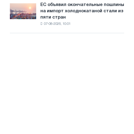
обновления
ЕС объявил окончательные пошлины
ЕС
трамвайных
на импорт холоднокатаной стали из
объявил
путей
пяти стран
окончательные
Москвы
07-08-2026, 10:01
пошлины
и
на
Ярославля
импорт
холоднокатаной
стали
из
пяти
стран