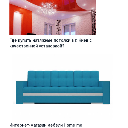
Где
Где купить натяжные потолки в г. Киев с
купить
качественной установкой?
натяжные
потолки
в
г.
Киев
с
качественной
установкой?
Интернет-
Интернет-магазин мебели Home me