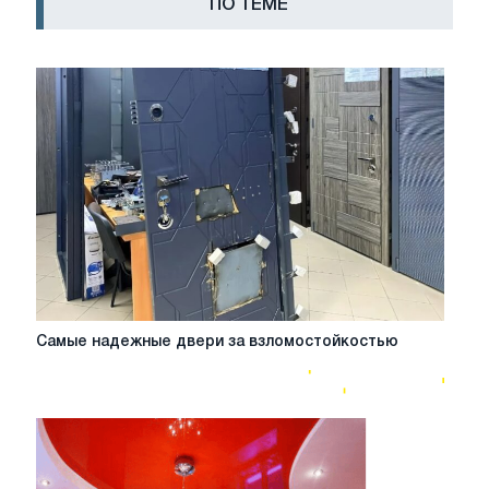
ПО ТЕМЕ
Самые
Самые надежные двери за взломостойкостью
надежные
двери
за
взломостойкостью