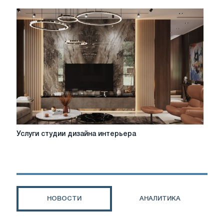
магазин
мебели
Home
me
Услуги
Услуги студии дизайна интерьера
студии
дизайна
интерьера
НОВОСТИ
АНАЛИТИКА