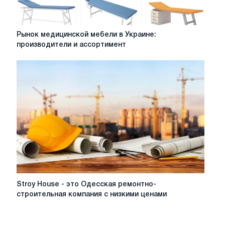
Рынок
Рынок медицинской мебели в Украине:
медицинской
производители и ассортимент
мебели
в
Украине:
производители
и
ассортимент
Stroy
Stroy House - это Одесская ремонтно-
House
строительная компания с низкими ценами
-
это
Одесская