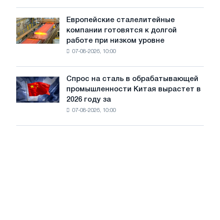
тенденции
стран
на
Европейские сталелитейные
Европейские
рынке
компании готовятся к долгой
сталелитейные
стали
работе при низком уровне
компании
сохранятся,
07-08-2026, 10:00
готовятся
опираясь
к
на
долгой
диверсификацию
Спрос на сталь в обрабатывающей
Спрос
работе
промышленности Китая вырастет в
на
при
2026 году за
сталь
низком
07-08-2026, 10:00
в
уровне
обрабатывающей
воды
промышленности
Китая
вырастет
в
2026
году
за
счет
экспорта