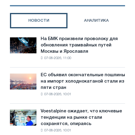
ремонтно-
строительная
компания
НОВОСТИ
АНАЛИТИКА
с
низкими
ценами
На БМК произвели проволоку для
На
обновления трамвайных путей
БМК
Москвы и Ярославля
произвели
07-08-2026, 11:00
проволоку
для
обновления
ЕС объявил окончательные пошлины
ЕС
трамвайных
на импорт холоднокатаной стали из
объявил
путей
пяти стран
окончательные
Москвы
07-08-2026, 10:01
пошлины
и
на
Ярославля
импорт
Voestalpine ожидает, что ключевые
Voestalpine
холоднокатаной
тенденции на рынке стали
ожидает,
стали
сохранятся, опираясь
что
из
07-08-2026, 10:01
ключевые
пяти