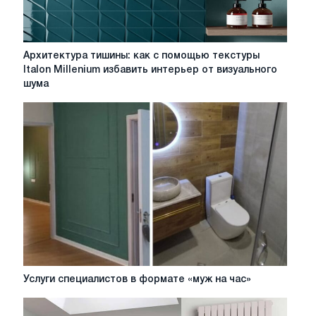
Архитектура
Архитектура тишины: как с помощью текстуры
тишины:
Italon Millenium избавить интерьер от визуального
как
шума
с
помощью
текстуры
Italon
Millenium
избавить
интерьер
от
визуального
шума
Услуги
Услуги специалистов в формате «муж на час»
специалистов
в