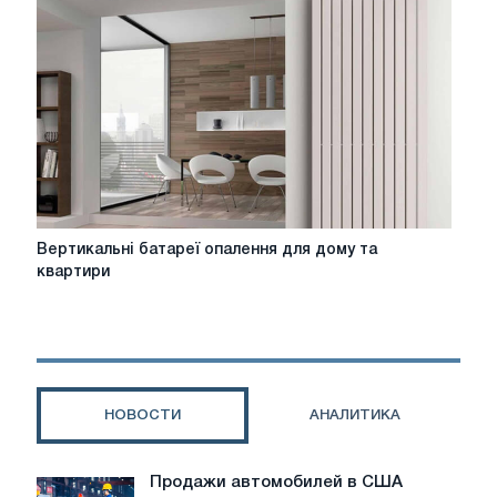
формате
«муж
на
час»
Вертикальні
Вертикальні батареї опалення для дому та
батареї
квартири
опалення
для
дому
та
квартири
НОВОСТИ
АНАЛИТИКА
Продажи автомобилей в США
Продажи