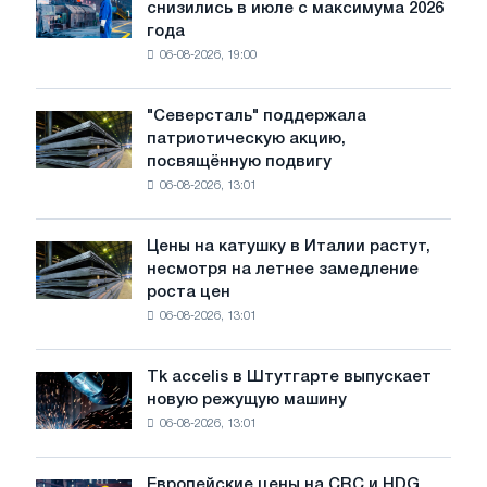
снизились в июле с максимума 2026
автомобилей
года
в
06-08-2026, 19:00
США
снизились
в
"Северсталь" поддержала
"Северсталь"
июле
патриотическую акцию,
поддержала
с
посвящённую подвигу
патриотическую
максимума
06-08-2026, 13:01
акцию,
2026
посвящённую
года
подвигу
Цены на катушку в Италии растут,
Цены
советской
несмотря на летнее замедление
на
авиации
роста цен
катушку
в
06-08-2026, 13:01
в
годы
Италии
Великой
растут,
Отечественной
Tk accelis в Штутгарте выпускает
Tk
несмотря
войны
новую режущую машину
accelis
на
06-08-2026, 13:01
в
летнее
Штутгарте
замедление
выпускает
роста
Европейские цены на CRC и HDG