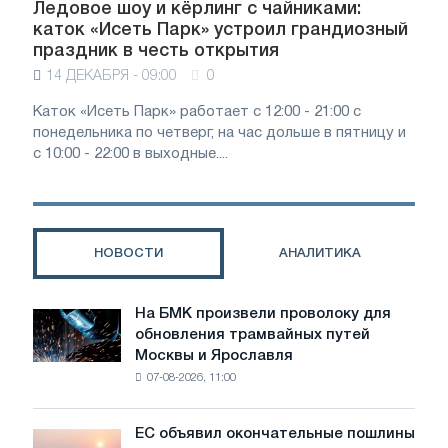
Ледовое шоу и кёрлинг с чайниками:
каток «Исеть Парк» устроил грандиозный
праздник в честь открытия
14 ДЕКАБРЯ - 09:00
0
Каток «Исеть Парк» работает с 12:00 - 21:00 с
понедельника по четверг, на час дольше в пятницу и
с 10:00 - 22:00 в выходные....
НОВОСТИ
АНАЛИТИКА
На БМК произвели проволоку для
На
обновления трамвайных путей
БМК
Москвы и Ярославля
произвели
07-08-2026, 11:00
проволоку
для
обновления
ЕС объявил окончательные пошлины
ЕС
трамвайных