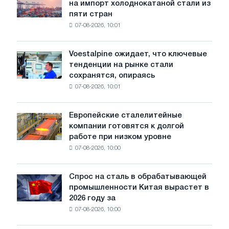
на импорт холоднокатаной стали из
объявил
путей
пяти стран
окончательные
Москвы
07-08-2026, 10:01
пошлины
и
на
Ярославля
импорт
Voestalpine ожидает, что ключевые
Voestalpine
холоднокатаной
тенденции на рынке стали
ожидает,
стали
сохранятся, опираясь
что
из
07-08-2026, 10:01
ключевые
пяти
тенденции
стран
на
Европейские сталелитейные
Европейские
рынке
компании готовятся к долгой
сталелитейные
стали
работе при низком уровне
компании
сохранятся,
07-08-2026, 10:00
готовятся
опираясь
к
на
долгой
диверсификацию
Спрос на сталь в обрабатывающей
Спрос
работе
промышленности Китая вырастет в
на
при
2026 году за
сталь
низком
07-08-2026, 10:00
в
уровне
обрабатывающей
воды