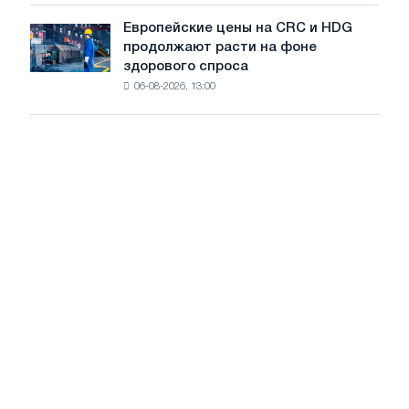
замедление
выпускает
роста
Европейские цены на CRC и HDG
Европейские
новую
цен
продолжают расти на фоне
цены
режущую
здорового спроса
на
машину
06-08-2026, 13:00
CRC
и
HDG
продолжают
расти
на
фоне
здорового
спроса