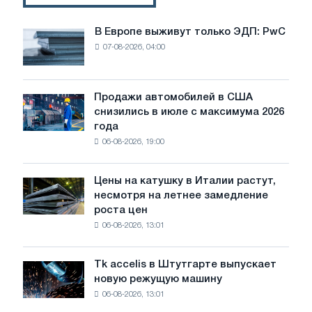
елемент
інтер'єру
В Европе выживут только ЭДП: PwC
В
07-08-2026, 04:00
Европе
выживут
только
ЭДП:
Продажи автомобилей в США
Продажи
PwC
снизились в июле с максимума 2026
автомобилей
года
в
06-08-2026, 19:00
США
снизились
в
Цены на катушку в Италии растут,
Цены
июле
несмотря на летнее замедление
на
с
роста цен
катушку
максимума
06-08-2026, 13:01
в
2026
Италии
года
растут,
Tk accelis в Штутгарте выпускает
Tk
несмотря
новую режущую машину
accelis
на
06-08-2026, 13:01
в
летнее
Штутгарте