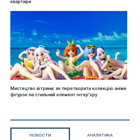
квартири
опалення
для
дому
та
квартири
Мистецтво
Мистецтво вітрини: як перетворити колекцію аніме
вітрини:
фігурок на стильний елемент інтер'єру
як
перетворити
колекцію
аніме
фігурок
на
НОВОСТИ
АНАЛИТИКА
стильний