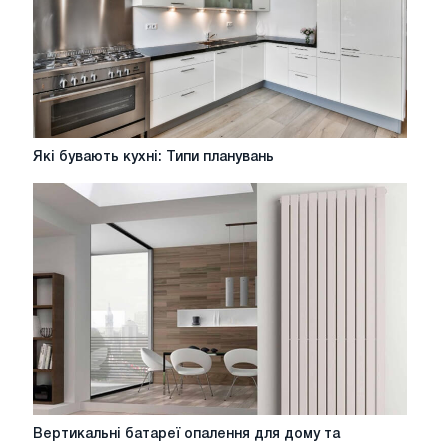
Які
Які бувають кухні: Типи планувань
бувають
кухні:
Типи
планувань
Вертикальні
Вертикальні батареї опалення для дому та
батареї