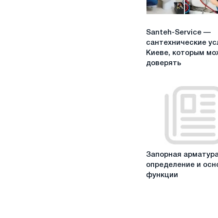
Santeh-
Santeh-Service —
Service
сантехнические ус
—
Киеве, которым мо
сантехнические
доверять
услуги
в
Киеве,
которым
можно
доверять
Запорная
Запорная арматура
арматура:
определение и осн
определение
функции
и
основные
функции