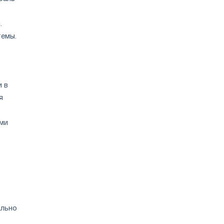
.
темы.
и в
я
ми
ально