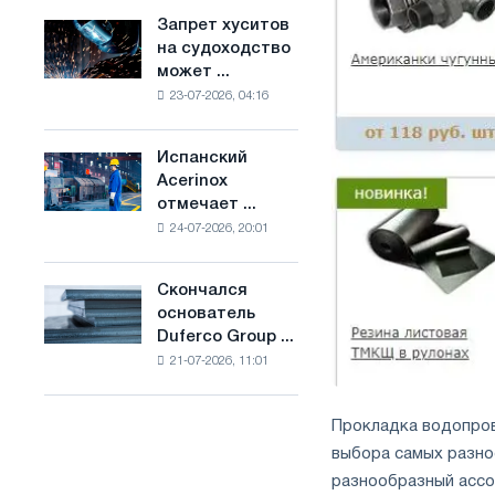
ослабят
основе
Запрет хуситов
Запрет
конкуренцию
водорода
на судоходство
хуситов
в
во
может ...
на
Соединенном
Франции
23-07-2026, 04:16
судоходство
Королевстве
может
нарушить
Испанский
Испанский
импорт
Acerinox
Acerinox
Саудовской
отмечает ...
отмечает
стали
24-07-2026, 20:01
положительную
динамику
во
Скончался
Скончался
втором
основатель
основатель
полугодии
Duferco Group ...
Duferco
по
21-07-2026, 11:01
Group
торговым
Бруно
мерам
Больфо
и
Прокладка водопров
поддержке
выбора самых разно
CBAM
разнообразный асс