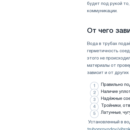
будет под рукой то
коммуникации.
От чего за
Вода в трубах пода
герметичность соед
этого не происходи
материалы от прове
зависит и от други
Правильно по
Наличие упло
Надёжные сое
Тройники, от
Латунные, чу
Установленный в в
truboprovodov/vibro