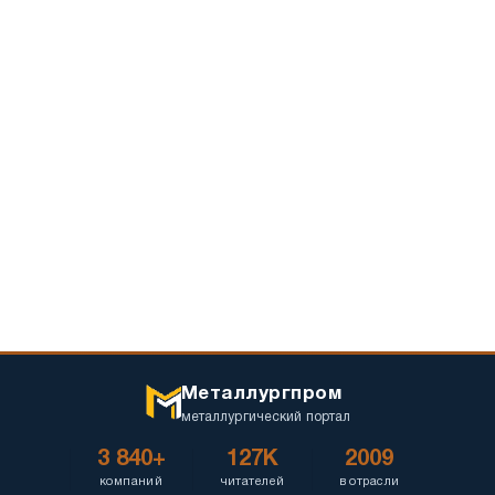
Металлургпром
металлургический портал
3 840+
127K
2009
компаний
читателей
в отрасли