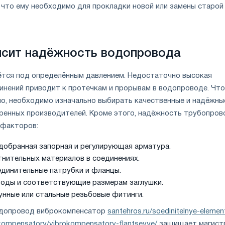
, что ему необходимо для прокладки новой или замены старой
висит надёжность водопровода
ётся под определённым давлением. Недостаточно высокая
инений приводит к протечкам и прорывам в водопроводе. Чт
ло, необходимо изначально выбирать качественные и надёжны
ренных производителей. Кроме этого, надёжность трубопров
х факторов:
добранная запорная и регулирующая арматура.
тнительных материалов в соединениях.
динительные патрубки и фланцы.
воды и соответствующие размерам заглушки.
гунные или стальные резьбовые фитинги.
одопровод виброкомпенсатор
santehros.ru/soedinitelnye-elemen
kompensatory/vibrokompensatory-flantsevye/
защищает магист