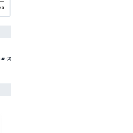
 —
жа
и (0)