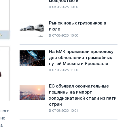
мощностью 8
фотоэлектрическую
с
08-08-2026, 10:00
систему
а
мощностью
8
й
Рынок новых грузовиков в
Рынок
МВт
июле
новых
т
для
07-08-2026, 16:00
грузовиков
достижения
а
в
целей
июле
обезуглероживания
На БМК произвели проволоку
На
для обновления трамвайных
БМК
путей Москвы и Ярославля
произвели
07-08-2026, 11:00
проволоку
для
обновления
ЕС объявил окончательные
ЕС
трамвайных
пошлины на импорт
объявил
путей
холоднокатаной стали из пяти
окончательные
Москвы
стран
пошлины
и
ьшого
07-08-2026, 10:01
на
Ярославля
импорт
чно
холоднокатаной
да