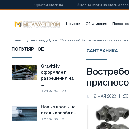
ву низкоуглеродистой стали на
📰
Новые квоты на сталь ослабят к
Новости
Объявления
Пресс-ре
Главная
/
Публикации
/
Дайджест
/
Сантехника
/ Востребованные сантехничес
ПОПУЛЯРНОЕ
САНТЕХНИКА
GravitHy
GravitHy
Востребо
оформляет
оформляет
разрешения на
разрешения
приспосо
...
на
24-07-2026, 20:01
строительство
12 МАЯ 2023, 11:50
завода
по
Новые квоты на
Новые
производству
сталь ослабят ...
квоты
низкоуглеродистой
27-07-2026, 09:01
на
стали
сталь
на