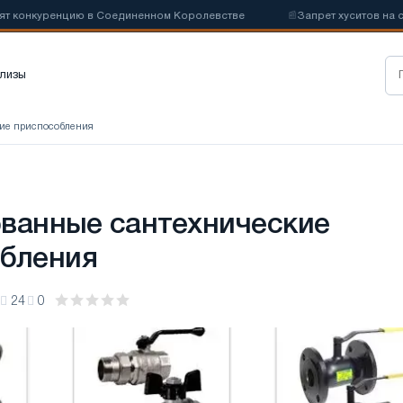
онкуренцию в Соединенном Королевстве
📰
Запрет хуситов на судо
лизы
кие приспособления
ванные сантехнические
бления
24
0