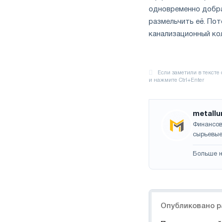
одновременно добра
размельчить её. По
канализационный ко
metallu
Финансов
сырьевые
Больше н
Навигация
Опубликовано р