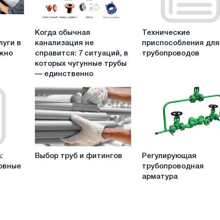
Когда
Технические
Когда обычная
Технические
обычная
приспособления
луги в
канализация не
приспособления для
канализация
для
жно
справится: 7 ситуаций, в
трубопроводов
не
трубопроводов
которых чугунные трубы
справится:
— единственно
7
ситуаций,
в
которых
чугунные
трубы
—
Выбор
Регулирующая
единственно
:
Выбор труб и фитингов
Регулирующая
труб
трубопроводная
правильный
овные
трубопроводная
и
арматура
выбор
арматура
фитингов