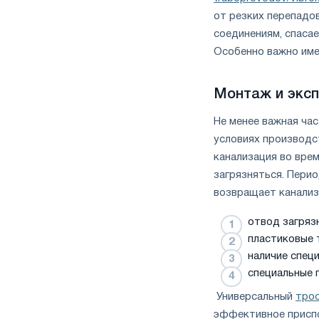
от резких перепадо
соединениям, спаса
Особенно важно име
Монтаж и экс
Не менее важная час
условиях производс
канализация во вре
загрязняться. Пери
возвращает канализ
отвод загряз
пластиковые 
наличие спец
специальные 
Универсальный
трос
эффективное приспо