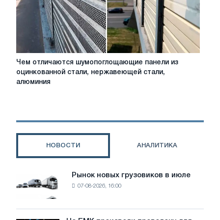
выбрать?
Чем
Чем отличаются шумопоглощающие панели из
отличаются
оцинкованной стали, нержавеющей стали,
шумопоглощающие
алюминия
панели
из
оцинкованной
стали,
нержавеющей
стали,
НОВОСТИ
АНАЛИТИКА
алюминия
Рынок новых грузовиков в июле
Рынок
07-08-2026, 16:00
новых
грузовиков
в
июле