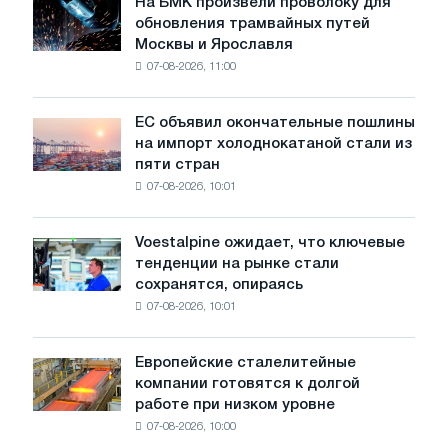
На БМК произвели проволоку для
На
обновления трамвайных путей
БМК
Москвы и Ярославля
произвели
07-08-2026, 11:00
проволоку
для
обновления
ЕС объявил окончательные пошлины
ЕС
трамвайных
на импорт холоднокатаной стали из
объявил
путей
пяти стран
окончательные
Москвы
07-08-2026, 10:01
пошлины
и
на
Ярославля
импорт
Voestalpine ожидает, что ключевые
Voestalpine
холоднокатаной
тенденции на рынке стали
ожидает,
стали
сохранятся, опираясь
что
из
07-08-2026, 10:01
ключевые
пяти
тенденции
стран
на
Европейские сталелитейные
Европейские
рынке
компании готовятся к долгой
сталелитейные
стали
работе при низком уровне
компании
сохранятся,
07-08-2026, 10:00
готовятся
опираясь