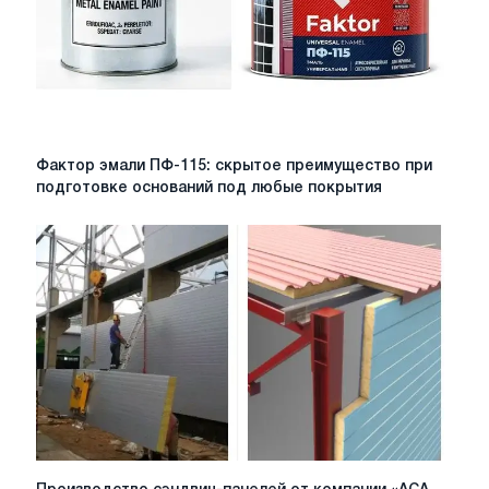
Фактор
Фактор эмали ПФ-115: скрытое преимущество при
эмали
подготовке оснований под любые покрытия
ПФ-115:
скрытое
преимущество
при
подготовке
оснований
под
любые
покрытия
Производство