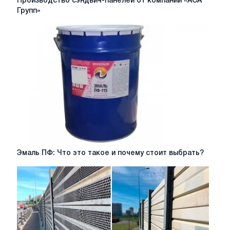
Производство сэндвич-панелей от компании «АСА
сэндвич-
Групп»
панелей
от
компании
«АСА
Групп»
Эмаль
Эмаль ПФ: Что это такое и почему стоит выбрать?
ПФ:
Что
это
такое
и
почему
стоит